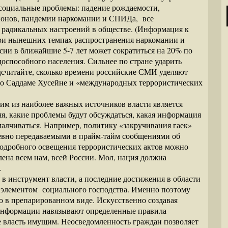
 социальные проблемы: падение рождаемости,
гионов, пандемии наркомании и СПИДа, все
т радикальных настроений в обществе. (Информация к
ри нынешних темпах распространения наркомании и
и в ближайшие 5-7 лет может сократиться на 20% по
оспособного населения. Сильнее по стране ударить
подсчитайте, сколько времени российские СМИ уделяют
м о Саддаме Хусейне и «международных террористических
им из наиболее важных источников власти является
яя, какие проблемы будут обсуждаться, какая информация
амалчиваться. Например, политику «закручивания гаек»
дневно передаваемыми в прайм-тайм сообщениями об
 подробного освещения террористических актов можно
лена всем нам, всей России. Мол, нация должна
…
в инструмент власти, а последние достижения в области
 элементом социального господства. Именно поэтому
ю в препарированном виде. Искусственно создавая
 информации навязывают определенные правила
 власть имущим. Неосведомленность граждан позволяет