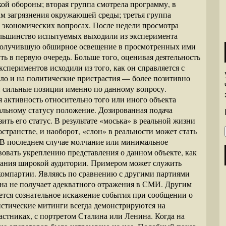
ой обороны; вторая группа смотрела программу, в
ам загрязнения окружающей среды; третья группа
 экономических вопросах. После недели просмотра
ольшинство испытуемых выходили из эксперимента
 получившую обширное освещение в просмотренных ими
ть в первую очередь. Больше того, оценивая деятельность
периментов исходили из того, как он справляется с
о и на политические пристрастия — более позитивно
и сильные позиции именно по данному вопросу.
 активность относительно того или иного объекта
еальному статусу положение. Дозированная подача
ть его статус. В результате «моська» в реальной жизни
транстве, и наоборот, «слон» в реальности может стать
 В последнем случае молчание или минимальное
овать укреплению представления о данном объекте, как
мания широкой аудитории. Примером может служить
омпартии. Являясь по сравнению с другими партиями
на не получает адекватного отражения в СМИ. Другим
ется сознательное искажение события при сообщении о
стические митинги всегда демонстрируются на
астниках, с портретом Сталина или Ленина. Когда на