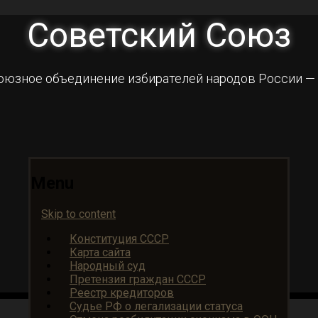
Советский Союз
оюзное объединение избирателей народов России —
Menu
Skip to content
Конституция СССР
Карта сайта
Народный суд
Претензия граждан СССР
Реестр кредиторов
Судье РФ о легализации статуса