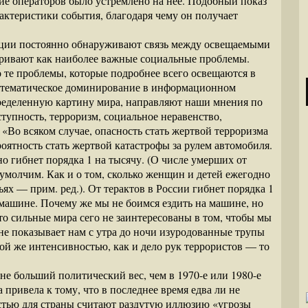
ние операторов было устремлено на нее. Подобный показ
ктеристики события, благодаря чему он получает
ции постоянно обнаруживают связь между освещаемыми
тривают как наиболее важные социальные проблемы.
те проблемы, которые подробнее всего освещаются в
я тематическое доминирование в информационном
ределенную картину мира, направляют наши мнения по
тупность, терроризм, социальное неравенство,
 «Во всяком случае, опасность стать жертвой терроризма
ероятность стать жертвой катастрофы за рулем автомобиля.
о гибнет порядка 1 на тысячу. (О числе умерших от
умолчим. Как и о том, сколько женщин и детей ежегодно
ях — прим. ред.). От терактов в России гибнет порядка 1
 машине. Почему же мы не боимся ездить на машине, но
то сильные мира сего не заинтересованы в том, чтобы мы
не показывает нам с утра до ночи изуродованные трупы
той же интенсивностью, как и дело рук террористов — то
 не больший политический вес, чем в 1970-е или 1980-е
привела к тому, что в последнее время едва ли не
стью для страны считают раздутую иллюзию «угрозы