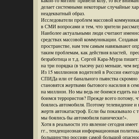
какой-то митинг привели козу, то все внима
делает системными некоторые случайные хара
неадекватный образ.
Исследователи проблем массовой коммуника
в СМИ вопросами и тем, что зрители рассма
Наиболее актуальными люди считают именно 
средствах массовой коммуникации. Создава
пространстве, нам тем самым навязывают оп
таким проблемам, как действия властей, прес
безработица и т.д. Сергей Кара-Мурза пишет:
на три порядка (в тысячу раз) меньше, чем в
Из 15 миллионов водителей в России ежегодн
СПИДа или от банального пьянства скромно 
становятся жертвами бытового насилия в семь
на миллион. Но мы ведь не боимся ездить на
боимся террористов? Прежде всего потому, ч
боялись автомобиля. Поэтому телевидение и 
жертв автокатастроф. Если бы показывало с 
мы боялись бы автомобиля панически!».
Хотя в реальности это явление сегодня имеет
гг., тенденциозная информационная политика 
большинство россиян самой большой опасно