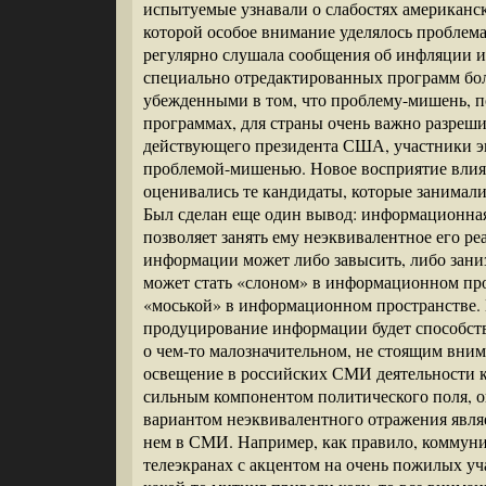
испытуемые узнавали о слабостях американск
которой особое внимание уделялось проблем
регулярно слушала сообщения об инфляции и
специально отредактированных программ б
убежденными в том, что проблему-мишень,
программах, для страны очень важно разреши
действующего президента США, участники экс
проблемой-мишенью. Новое восприятие влиял
оценивались те кандидаты, которые занимал
Был сделан еще один вывод: информационная
позволяет занять ему неэквивалентное его р
информации может либо завысить, либо занизи
может стать «слоном» в информационном прос
«моськой» в информационном пространстве.
продуцирование информации будет способств
о чем-то малозначительном, не стоящим вни
освещение в российских СМИ деятельности к
сильным компонентом политического поля, о
вариантом неэквивалентного отражения явля
нем в СМИ. Например, как правило, коммуни
телеэкранах с акцентом на очень пожилых уч