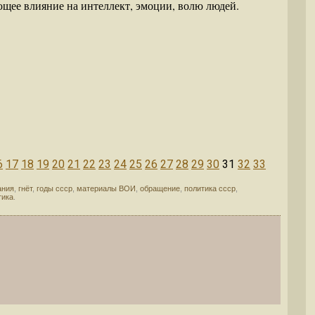
щее влияние на интеллект, эмоции, волю людей.
6
17
18
19
20
21
22
23
24
25
26
27
28
29
30
31
32
33
ания
,
гнёт
,
годы ссср
,
материалы ВОИ
,
обращение
,
политика ссср
,
тика
.