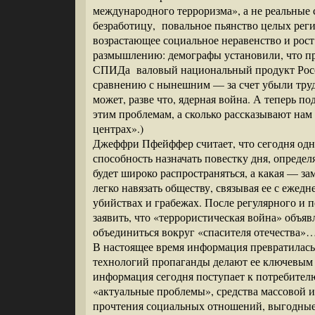
международного терроризма», а не реальные
безработицу, повальное пьянство целых ре
возрастающее социальное неравенство и рос
размышлению: демографы установили, что п
СПИДа валовый национальный продукт Росси
сравнению с нынешним — за счет убыли труд
может, разве что, ядерная война. А теперь 
этим проблемам, а сколько рассказывают на
центрах».)
Джеффри Пфейффер считает, что сегодня одн
способность назначать повестку дня, определ
будет широко распространяться, а какая — з
легко навязать обществу, связывая ее с еже
убийствах и грабежах. После регулярного и
заявить, что «террористическая война» объяв
объединиться вокруг «спасителя отечества»
В настоящее время информация превратилась 
технологий пропаганды делают ее ключевым
информация сегодня поступает к потребител
«актуальные проблемы», средства массовой
прочтения социальных отношений, выгодные