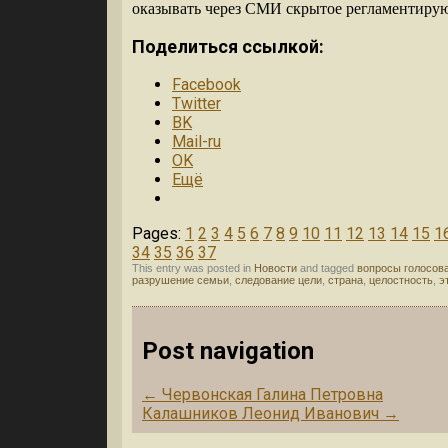
оказывать через СМИ скрытое регламентирую
Поделиться ссылкой:
Facebook
Twitter
BK
Mail-ru
OK
Ещё
Pages:
1
2
3
4
5
6
7
8
9
10
11
12
13
14
15
1
34
35
36
37
This entry was posted in
Новости
and tagged
вопросы голосов
разрушение семьи
,
следование цели
,
страна
,
целостность
,
э
Post navigation
←
Червонская Галина Петровна
Калашников Леонид Иванович
→