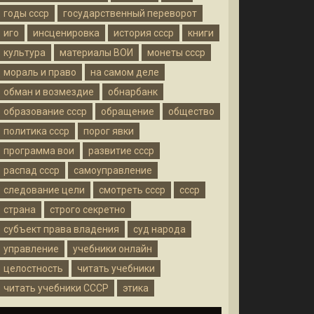
годы ссср
государственный переворот
иго
инсценировка
история ссср
книги
культура
материалы ВОИ
монеты ссср
мораль и право
на самом деле
обман и возмездие
обнарбанк
образование ссср
обращение
общество
политика ссср
порог явки
программа вои
развитие ссср
распад ссср
самоуправление
следование цели
смотреть ссср
ссср
страна
строго секретно
субъект права владения
суд народа
управление
учебники онлайн
целостность
читать учебники
читать учебники СССР
этика