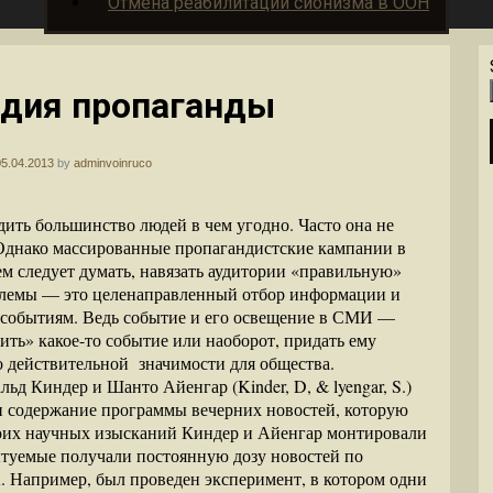
Отмена реабилитации сионизма в ООН
дия пропаганды
05.04.2013
by
adminvoinruco
едить большинство людей в чем угодно. Часто она не
. Однако массированные пропагандистские кампании в
м следует думать, навязать аудитории «правильную»
облемы — это целенаправленный отбор информации и
 событиям. Ведь событие и его освещение в СМИ —
ить» какое-то событие или наоборот, придать ему
о действительной значимости для общества.
ьд Киндер и Шанто Айенгар (Kinder, D, & lyengar, S.)
и содержание программы вечерних новостей, которую
воих научных изысканий Киндер и Айенгар монтировали
ытуемые получали постоянную дозу новостей по
 Например, был проведен эксперимент, в котором одни