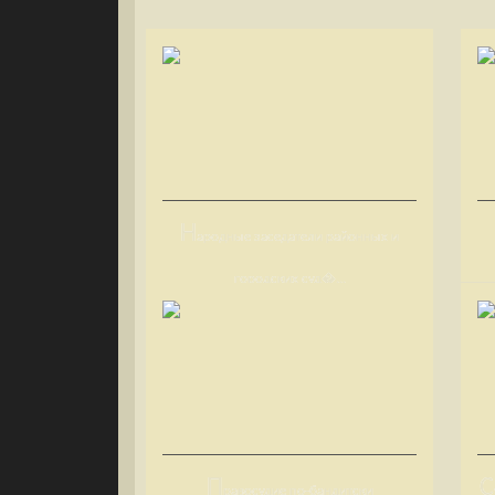
Н
ародные заседатели районных и
городских суд�...
П
С
равосудие по-бандитски