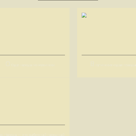
О
В
Суде народа по-мухински
путинских судах правды
уд Народа — это выборный народный