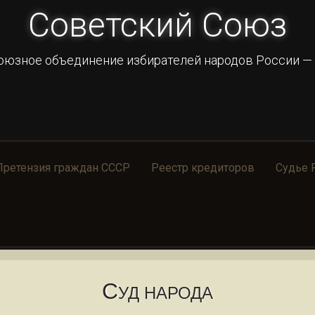
Советский Союз
оюзное объединение избирателей народов России —
Претензия граждан СССР
Реестр кредиторов
Судье 
С
УД НАРОДА