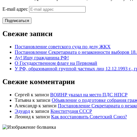
E-mail адрес
Подписаться
Свежие записи
Постановление советского суда по делу ЖКХ
Постановление Секретариата о незаконности выборов 18.
Ау! Ищу гражданина РФ!
О Государственном флаге на Первомай
У РФ, образованной группой частных лиц 12.12.1993 г., 
Свежие комментарии
Сергей
к записи
ВОИНР указал на место ПДС НПСР
Татьяна
к записи
Объявление о подготовке собрания гра
Александр
к записи
Постановление Секретариата о незак
Эдуард
к записи
Конституция СССР
Леонид
к записи
Как восстановить Советский Союз?