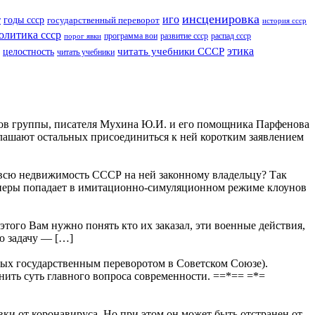
инсценировка
иго
годы ссср
т
государственный переворот
история ссср
олитика ссср
программа вои
развитие ссср
распад ссср
порог явки
читать учебники СССР
этика
целостность
читать учебники
ов группы, писателя Мухина Ю.И. и его помощника Парфенова
иглашают остальных присоединиться к ней коротким заявлением
едвижимость СССР на ней законному владельцу? Так
фанеры попадает в имитационно-симуляционном режиме клоунов
этого Вам нужно понять кто их заказал, эти военные действия,
ую задачу — […]
х государственным переворотом в Советском Союзе).
нить суть главного вопроса современности. ==*== =*=
вки от коронавируса. Но при этом он может быть отстранен от