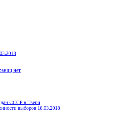
03.2018
границ нет
ждан СССР в Твери
онности выборов 18.03.2018