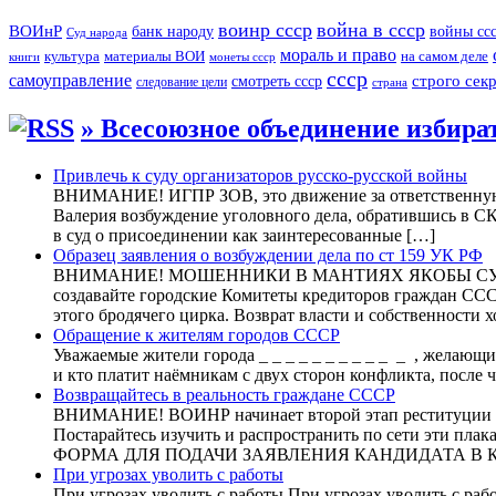
воинр ссср
война в ссср
ВОИнР
войны сс
банк народу
Суд народа
мораль и право
культура
материалы ВОИ
на самом деле
книги
монеты ссср
ссср
самоуправление
строго сек
смотреть ссср
следование цели
страна
» Всесоюзное объединение избира
Привлечь к суду организаторов русско-русской войны
ВНИМАНИЕ! ИГПР ЗОВ, это движение за ответственную 
Валерия возбуждение уголовного дела, обратившись в СК
в суд о присоединении как заинтересованные […]
Образец заявления о возбуждении дела по ст 159 УК РФ
ВНИМАНИЕ! МОШЕННИКИ В МАНТИЯХ ЯКОБЫ СУДЕЙ. Хот
создавайте городские Комитеты кредиторов граждан ССС
этого бродячего цирка. Возврат власти и собственности 
Обращение к жителям городов СССР
Уважаемые жители города _ _ _ _ _ _ _ _ _ _ _ , желающ
и кто платит наёмникам с двух сторон конфликта, после 
Возвращайтесь в реальность граждане СССР
ВНИМАНИЕ! ВОИНР начинает второй этап реституции (в
Постарайтесь изучить и распространить по сети эти пла
ФОРМА ДЛЯ ПОДАЧИ ЗАЯВЛЕНИЯ КАНДИДАТА 
При угрозах уволить с работы
При угрозах уволить с работы При угрозах уволить с раб