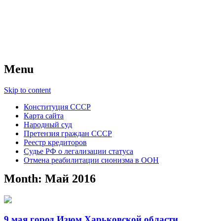
Советский Союз
Всесоюзное объединение избирателей 
Menu
Skip to content
Конституция СССР
Карта сайта
Народный суд
Претензия граждан СССР
Реестр кредиторов
Судье РФ о легализации статуса
Отмена реабилитации сионизма в ООН
Month:
Май 2016
9 мая город Изюм Харьковской области