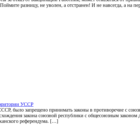
оймите разницу, не уволен, а отстранен! И не навсегда, а на п
ерритории УССР
СР, было запрещено принимать законы в противоречие с союз
расхождения закона союзной республики с общесоюзным законом
канского референдума. […]