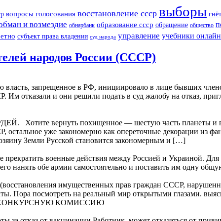
выборы
восстановление ссср
вопросы голосования
ср
гнё
обман и возмездие
образование ссср
п
обращение
обнарбанк
общество
управление
ретно
учебники онлайн
субъект права владения
суд народа
телей народов России (СССР)
власть, запрещенное в РФ, инициировало в лице бывших член
Р. Им отказали и они решили подать в суд жалобу на отказ, пр
ите вернуть похищенное — шестую часть планеты и всю н
Р, остальное уже закономерно как опереточные декорации из 
хозяину Земли Русской становится закономерным и […]
ие прекратить военные действия между Россией и Украиной. Для 
чего нанять обе армии самостоятельно и поставить им одну общ
осстановления имущественных прав граждан СССР, нарушенны
каты. Пора посмотреть на реальный мир открытыми глазами. выяс
В КОНКУРСНУЮ КОМИССИЮ
оты за отказ от вакцинации Работник, может отказаться от приви