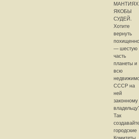
МАНТИЯХ
ЯКОБЫ
СУДЕЙ.
Хотите
вернуть
похищенн
— шестую
часть
планеты и
всю
недвижимо
СССР на
ней
законному
владельцу
Так
создавайт
городские
Комитеты