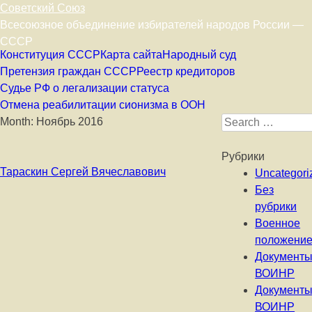
Советский Союз
Всесоюзное объединение избирателей народов России —
СССР
Skip to content
Конституция СССР
Карта сайта
Народный суд
Претензия граждан СССР
Реестр кредиторов
Судье РФ о легализации статуса
Отмена реабилитации сионизма в ООН
Month:
Ноябрь 2016
Search for:
Рубрики
Тараскин Сергей Вячеславович
Uncategori
Без
рубрики
Военное
положени
Документ
ВОИНР
Документ
ВОИНР