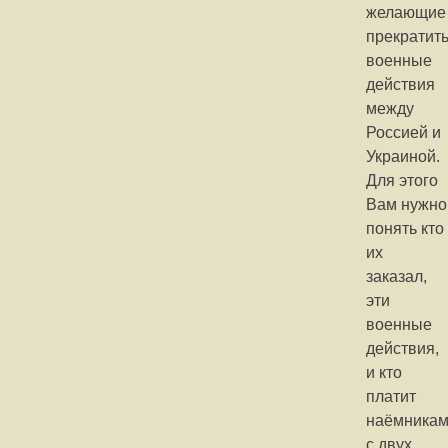
желающие
прекратит
военные
действия
между
Россией и
Украиной.
Для этого
Вам нужно
понять кто
их
заказал,
эти
военные
действия,
и кто
платит
наёмника
с двух