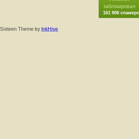
заблокировал
161 906 спамер
Sixteen Theme by
InkHive