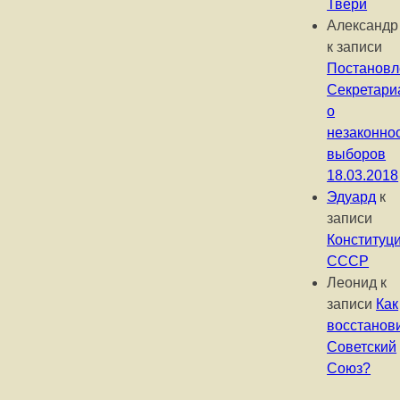
Твери
Александр
к записи
Постановл
Секретари
о
незаконно
выборов
18.03.2018
Эдуард
к
записи
Конституц
СССР
Леонид
к
записи
Как
восстанов
Советский
Союз?