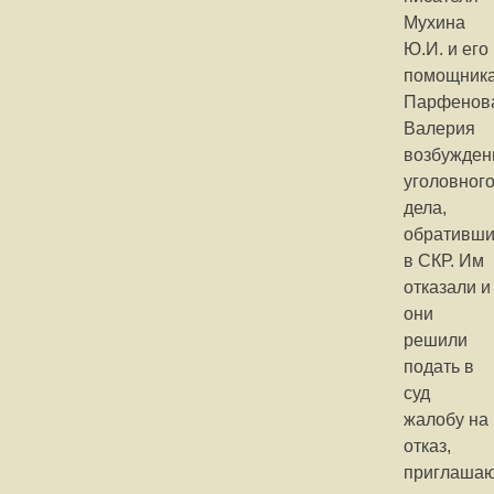
Мухина
Ю.И. и его
помощник
Парфенов
Валерия
возбужден
уголовног
дела,
обративши
в СКР. Им
отказали и
они
решили
подать в
суд
жалобу на
отказ,
приглаша