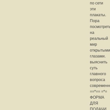
по сети
эти
плакаты.
Пора
посмотрет
на
реальный
мир
открытым
глазами.
выяснить
суть
главного
вопроса
современн
==*== =*=
ФОРМА
ДЛЯ
ПОДАЧИ