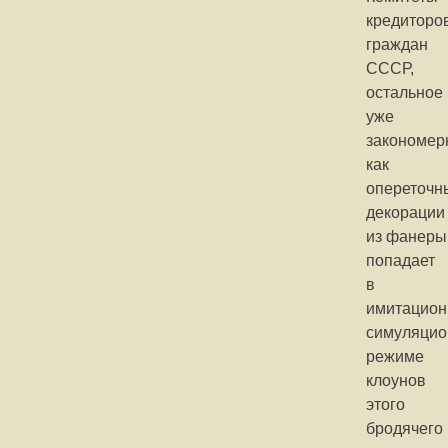
кредиторо
граждан
СССР,
остальное
уже
закономер
как
опереточн
декорации
из фанеры
попадает
в
имитацион
симуляци
режиме
клоунов
этого
бродячего