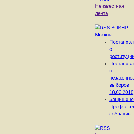
Неизвестная
лента
ВОИНР
Москвы
Постановл
о
реституци
Постановл
о
незаконно
выборов
18.03.2018
Защищено
Профсоюз
собрание