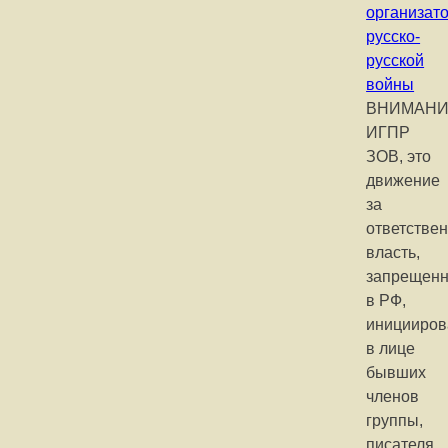
организат
русско-
русской
войны
ВНИМАНИ
ИГПР
ЗОВ, это
движение
за
ответстве
власть,
запрещен
в РФ,
иницииров
в лице
бывших
членов
группы,
писателя