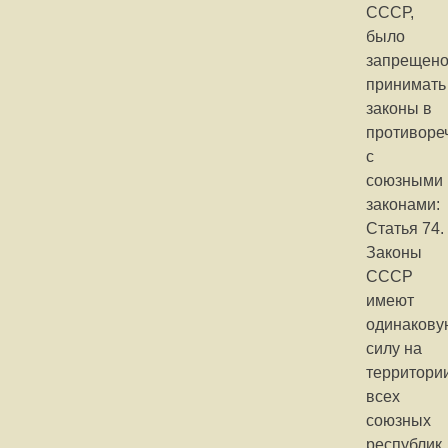
СССР,
было
запрещен
принимать
законы в
противоре
с
союзными
законами:
Статья 74.
Законы
СССР
имеют
одинакову
силу на
территори
всех
союзных
республик.