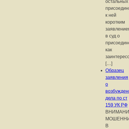
остальных
присоедин
к ней
коротким
заявление
в суд о
присоедин
как
заинтерес
[…]
Образец
заявления
о
возбужден
дела по ст
159 УК РФ
ВНИМАНИ
МОШЕНН
В