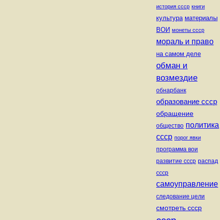
история ссср
книги
культура
материалы
ВОИ
монеты ссср
мораль и право
на самом деле
обман и
возмездие
обнарбанк
образование ссср
обращение
политика
общество
ссср
порог явки
программа вои
развитие ссср
распад
ссср
самоуправление
следование цели
смотреть ссср