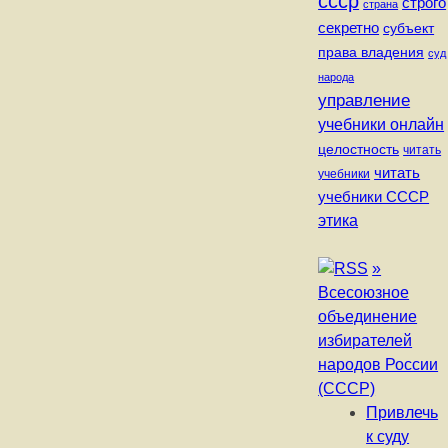
ссср
строго
страна
секретно
субъект
права владения
суд
народа
управление
учебники онлайн
целостность
читать
читать
учебники
учебники СССР
этика
»
Всесоюзное
объединение
избирателей
народов России
(СССР)
Привлечь
к суду