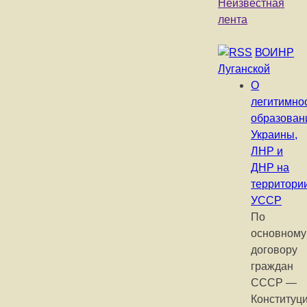
Неизвестная
лента
ВОИНР
Луганской
О
легитимно
образован
Украины,
ЛНР и
ДНР на
территори
УССР
По
основному
договору
граждан
СССР —
Конституц