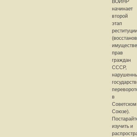
ВОИНР
начинает
второй
этап
реституци
(восстано
имуществ
прав
граждан
СССР,
нарушенн
государст
переворот
в
Советском
Союзе).
Постарайт
изучить и
распростр