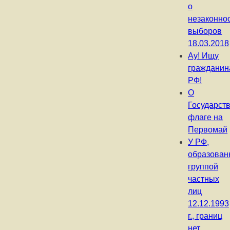
о
незаконно
выборов
18.03.2018
Ау! Ищу
гражданин
РФ!
О
Государст
флаге на
Первомай
У РФ,
образован
группой
частных
лиц
12.12.1993
г., границ
нет