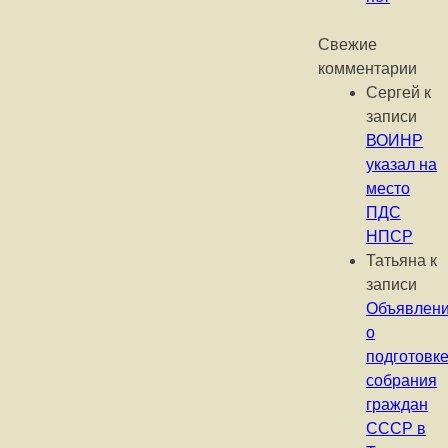
Свежие
комментарии
Сергей
к
записи
ВОИНР
указал на
место
ПДС
НПСР
Татьяна
к
записи
Объявлен
о
подготовк
собрания
граждан
СССР в