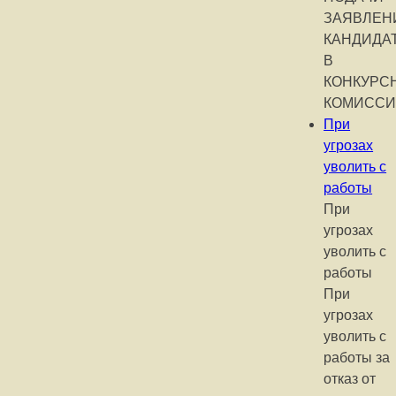
ЗАЯВЛЕН
КАНДИДА
В
КОНКУРС
КОМИСС
При
угрозах
уволить с
работы
При
угрозах
уволить с
работы
При
угрозах
уволить с
работы за
отказ от