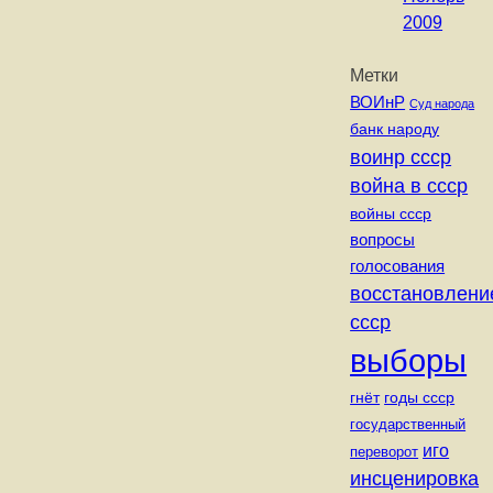
2009
Метки
ВОИнР
Суд народа
банк народу
воинр ссср
война в ссср
войны ссср
вопросы
голосования
восстановлени
ссср
выборы
годы ссср
гнёт
государственный
иго
переворот
инсценировка