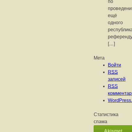
по
проведен
ещё
одного
республик
референду
[…]
Мета
Войти
RSS
записей
RSS
комментар
WordPress.
Статистика
спама
Akismet