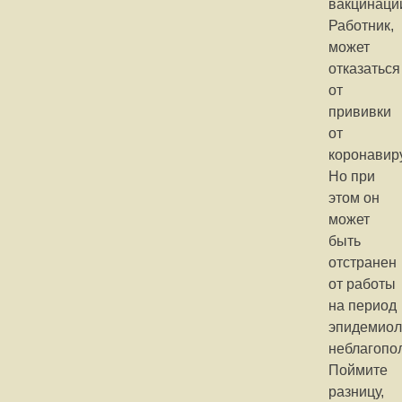
вакцинаци
Работник,
может
отказаться
от
прививки
от
коронавир
Но при
этом он
может
быть
отстранен
от работы
на период
эпидемиол
неблагопо
Поймите
разницу,