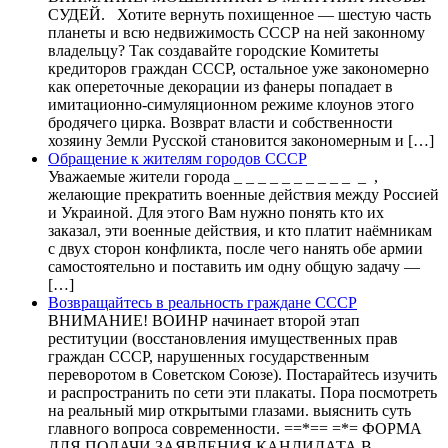
СУДЕЙ. Хотите вернуть похищенное — шестую часть
планеты и всю недвижимость СССР на ней законному
владельцу? Так создавайте городские Комитеты
кредиторов граждан СССР, остальное уже закономерно
как опереточные декорации из фанеры попадает в
имитационно-симуляционном режиме клоунов этого
бродячего цирка. Возврат власти и собственности
хозяину Земли Русской становится закономерным и […]
Обращение к жителям городов СССР
Уважаемые жители города _ _ _ _ _ _ _ _ _ _ _ ,
желающие прекратить военные действия между Россией
и Украиной. Для этого Вам нужно понять кто их
заказал, эти военные действия, и кто платит наёмникам
с двух сторон конфликта, после чего нанять обе армии
самостоятельно и поставить им одну общую задачу —
[…]
Возвращайтесь в реальность граждане СССР
ВНИМАНИЕ! ВОИНР начинает второй этап
реституции (восстановления имущественных прав
граждан СССР, нарушенных государственным
переворотом в Советском Союзе). Постарайтесь изучить
и распространить по сети эти плакаты. Пора посмотреть
на реальный мир открытыми глазами. выяснить суть
главного вопроса современности. ==*== =*= ФОРМА
ДЛЯ ПОДАЧИ ЗАЯВЛЕНИЯ КАНДИДАТА В