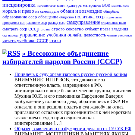
инсценировка
культура
материалы ВОИ
история ссср
книги
монеты ссср
мораль и право
обман и возмездие
на самом деле
обнарбанк
образование ссср
политика ссср
обращение
общество
порог явки
самоуправление
программа вои
развитие ссср
распад ссср
следование цели
ссср
строго секретно
субъект права владения
смотреть ссср
страна
управление
учебники онлайн
целостность
читать учебники
суд народа
читать учебники СССР
этика
» Всесоюзное объединение
избирателей народов России (СССР)
Привлечь к суду организаторов русско-русской войны
ВНИМАНИЕ! ИГПР ЗОВ, это движение за
ответственную власть, запрещенное в РФ,
инициировало в лице бывших членов группы, писателя
Мухина Ю.И. и его помощника Парфенова Валерия
возбуждение уголовного дела, обратившись в СКР. Им
отказали и они решили подать в суд жалобу на отказ,
приглашают остальных присоединиться к ней коротким
заявлением в суд о присоединении как
заинтересованные […]
Образец заявления о возбуждении дела по ст 159 УК РФ
ВНИМАНИЕ! МОШЕННИКИ В МАНТИЯХ ЯКОБЫ