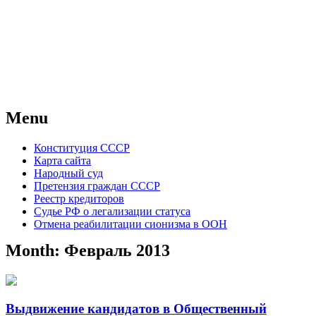
Советский Союз
Всесоюзное объединение избирателей
народов России — СССР
Menu
Skip
Конституция СССР
to
Карта сайта
content
Народный суд
Претензия граждан СССР
Реестр кредиторов
Судье РФ о легализации статуса
Отмена реабилитации сионизма в ООН
Month:
Февраль 2013
Выдвижение кандидатов в Общественный