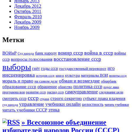
Январь 2013
Декабрь 2012
Октябрь 2011
Февраль 2010
Декабрь 2009
Ноябрь 2009
Метки
воинр ссср
война в ссср
ВОИнР
войны
банк народу
Суд народа
восстановление ссср
вопросы голосования
ссср
выборы
иго
годы ссср
гнёт
государственный переворот
инсценировка
культура
материалы ВОИ
история ссср
книги
монеты ссср
мораль и право
обман и возмездие
на самом деле
обнарбанк
образование ссср
политика ссср
обращение
общество
порог явки
самоуправление
программа вои
развитие ссср
распад ссср
следование цели
ссср
строго секретно
субъект права владения
смотреть ссср
страна
управление
учебники онлайн
целостность
читать учебники
суд народа
читать учебники СССР
этика
» Всесоюзное объединение
избирателей народов России (СССР)