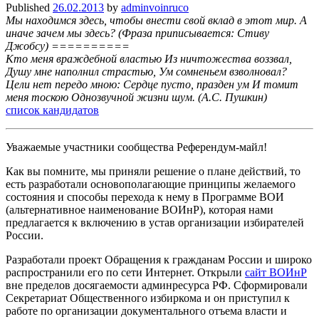
Published
26.02.2013
by
adminvoinruco
Мы находимся здесь, чтобы внести свой вклад в этот мир. А
иначе зачем мы здесь? (Фраза приписывается: Стиву
Джобсу) ==========
Кто меня враждебной властью Из ничтожества воззвал,
Душу мне наполнил страстью, Ум сомненьем взволновал?
Цели нет передо мною: Сердце пусто, празден ум И томит
меня тоскою Однозвучной жизни шум. (А.С. Пушкин)
список кандидатов
Уважаемые участники сообщества Референдум-майл!
Как вы помните, мы приняли решение о плане действий, то
есть разработали основополагающие принципы желаемого
состояния и способы перехода к нему в Программе ВОИ
(альтернативное наименование ВОИнР), которая нами
предлагается к включению в устав организации избирателей
России.
Разработали проект Обращения к гражданам России и широко
распространили его по сети Интернет. Открыли
сайт ВОИнР
вне пределов досягаемости админресурса РФ. Сформировали
Секретариат Общественного избиркома и он приступил к
работе по организации документального отъема власти и