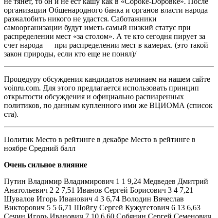
не тянет, то он и не ест кашу как в «Сороке-Dоровке». После
организации Общенародного банка и органов власти народа
разжалобить никого не удастся. Саботажники
самоорганизации будут иметь самый низкий статус при
распределении мест «за столом». А те кто сегодня пирует за
счет народа — при распределении мест в камерах. (это такой
закон природы, если кто еще не понял)/
Процедуру обсуждения кандидатов
начинаем
на нашем сайте
voinru.com. Для этого предлагается использовать принцип
открытости обсуждения и официально распиаренных
политиков, по данным купленного ими же ВЦИОМА
(список
ста)
.
Политик Место в рейтинге в декабре Место в рейтинге в
ноябре Средний балл
Очень сильное влияние
Путин Владимир Владимирович 1 1 9,24 Медведев Дмитрий
Анатольевич 2 2 7,51 Иванов Сергей Борисович 3 4 7,21
Шувалов Игорь Иванович 4 3 6,74 Володин Вячеслав
Викторович 5 5 6,71 Шойгу Сеpгей Кужугетович 6 13 6,63
Сечин Игорь Иванович 7 10 6,60 Собянин Сергей Семенович