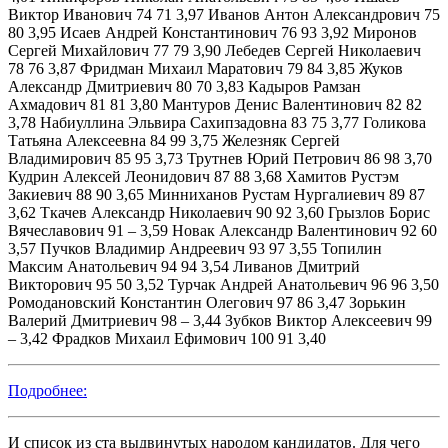
Виктор Иванович 74 71 3,97 Иванов Антон Александрович 75
80 3,95 Исаев Андрей Константинович 76 93 3,92 Миронов
Сергей Михайлович 77 79 3,90 Лебедев Сергей Николаевич
78 76 3,87 Фридман Михаил Маратович 79 84 3,85 Жуков
Александр Дмитриевич 80 70 3,83 Кадыров Рамзан
Ахмадович 81 81 3,80 Мантуров Денис Валентинович 82 82
3,78 Набиуллина Эльвира Сахипзадовна 83 75 3,77 Голикова
Татьяна Алексеевна 84 99 3,75 Железняк Сергей
Владимирович 85 95 3,73 Трутнев Юрий Петрович 86 98 3,70
Кудрин Алексей Леонидович 87 88 3,68 Хамитов Рустэм
Закиевич 88 90 3,65 Минниханов Рустам Нургалиевич 89 87
3,62 Ткачев Александр Николаевич 90 92 3,60 Грызлов Борис
Вячеславович 91 – 3,59 Новак Александр Валентинович 92 60
3,57 Пучков Владимир Андреевич 93 97 3,55 Топилин
Максим Анатольевич 94 94 3,54 Ливанов Дмитрий
Викторович 95 50 3,52 Турчак Андрей Анатольевич 96 96 3,50
Ромодановский Константин Олегович 97 86 3,47 Зорькин
Валерий Дмитриевич 98 – 3,44 Зубков Виктор Алексеевич 99
– 3,42 Фрадков Михаил Ефимович 100 91 3,40
Подробнее:
И список из ста выдвинутых народом кандидатов. Для чего