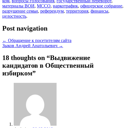
ком
,
вопросы голосования
,
государственный переворот
,
материалы ВОИ
,
МССО
,
наркотрафик
,
офицерское собрание
,
разрушение семьи
,
референдум
,
территория
,
финансы
,
целостность
.
Post navigation
←
Обращение к посетителям сайта
Зыков Андрей Анатольевич
→
18 thoughts on “
Выдвижение
кандидатов в Общественный
избирком
”