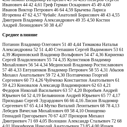
Иванович 44 42 4,61 Греф Герман Оскарович 45 49 4,60
Иванов Виктор Петрович 46 64 4,59 Брычева Лариса
Игоревна 47 62 4,57 Чубайс Анатолий Боpисович 48 43 4,55
Дмитриев Владимир Александрович 49 35 4,50 Костин
Андрей Леонидович 50 38 4,47
Среднее влияние
Потанин Владимир Олегович 51 40 4,44 Тимакова Наталья
Александровна 52 51 4,40 Степашин Сергей Вадимович 53 61
4,39 Жириновский Владимир Вольфович 54 47 4,36 Кириенко
Сергей Владиленович 55 74 4,35 Кулистиков Владимир
Михайлович 56 54 4,34 Мединский Владимир Ростиславович
57 48 4,33 Евтушенков Владимир Петрович 58 55 4,31 Абызов
Михаил Анатольевич 59 72 4,30 Полтавченко Георгий
Сергеевич 60 73 4,26 Чуйченко Константин Анатольевич 61
59 4,23 Коновалов Александр Владимирович 62 63 4,21
Федоров Николай Васильевич 63 57 4,20 Воробьев Андрей
Юрьевич 64 52 4,19 Бельянинов Андрей Юрьевич 65 77 4,17
Приходько Сергей Эдуардович 66 66 4,16 Лисин Владимир
Сергеевич 67 65 4,14 Мутко Виталий Леонтьевич 68 78 4,13
Лебедев Вячеслав Михайлович 69 58 4,10 Онищенко
Геннадий Григорьевич 70 67 4,07 Прохоров Михаил
Дмитриевич 71 69 4,05 Волошин Александр Стальевич 72 68
4,01 Никифоров Николай Анатольевич 73 85 4,00 Ишаев