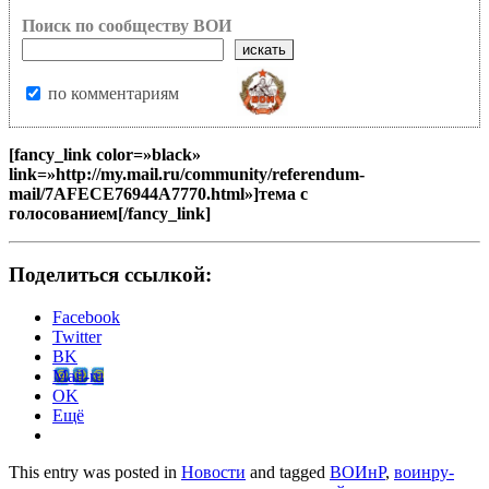
Поиск по сообществу ВОИ
по комментариям
[fancy_link color=»black»
link=»http://my.mail.ru/community/referendum-
mail/7AFECE76944A7770.html»]тема с
голосованием[/fancy_link]
Поделиться ссылкой:
Facebook
Twitter
BK
Mail-ru
OK
Ещё
This entry was posted in
Новости
and tagged
ВОИнР
,
воинру-