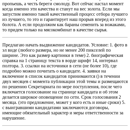
пропьешь, а честь береги смолоду. Вот сейчас настал момент
когда именно эти качества и станут на вес золота. Если мы
запустим именно такой качественный процесс отбора лучшего
из лучшего, то это и гарантирует наш прорыв вперед из этого
болота. А если продолжим как бараны семенить за вожаками,
то придем только на мясокомбинат в качестве сырья.
Предлагаю начать выдвижение кандидатов. Условие: 1. фото в
эл виде (любого размера, но не менее 200 пикселей по
ширине. Это как размер картинки в теме) 2. биографическая
справка на 1 страницу текста в ворде шрифт 14, интервал
полтора. 3. ссылки на источники в сети (не более 10), где
подробно можно почитать о кандидате. 4. заявки на
включение в список кандидатов принимаются () в течении
двух месяцев с момента публикации этой темы и размещаются
по решению Секретариата по мере поступления, после чего
включается голосование на странице кандидата и об этом
делается широкое оповещение по сети. Срок голосования 2
месяца. (это предложение, может у кого есть и иные сроки) 5.
с выигравшими кандидатами заключаются договоры,
имеющие обязательный характер и меры ответственности за
нарушение.