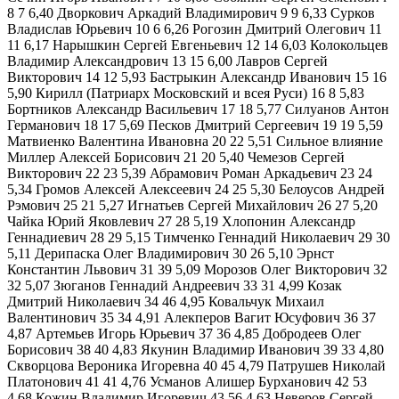
8 7 6,40 Дворкович Аркадий Владимирович 9 9 6,33 Сурков
Владислав Юрьевич 10 6 6,26 Рогозин Дмитрий Олегович 11
11 6,17 Нарышкин Сергей Евгеньевич 12 14 6,03 Колокольцев
Владимир Александрович 13 15 6,00 Лавров Сергей
Викторович 14 12 5,93 Бастрыкин Александр Иванович 15 16
5,90 Кирилл (Патриарх Московский и всея Руси) 16 8 5,83
Бортников Александр Васильевич 17 18 5,77 Силуанов Антон
Германович 18 17 5,69 Песков Дмитрий Сергеевич 19 19 5,59
Матвиенко Валентина Ивановна 20 22 5,51 Сильное влияние
Миллер Алексей Борисович 21 20 5,40 Чемезов Сергей
Викторович 22 23 5,39 Абрамович Роман Аркадьевич 23 24
5,34 Громов Алексей Алексеевич 24 25 5,30 Белоусов Андрей
Рэмович 25 21 5,27 Игнатьев Сергей Михайлович 26 27 5,20
Чайка Юрий Яковлевич 27 28 5,19 Хлопонин Александр
Геннадиевич 28 29 5,15 Тимченко Геннадий Николаевич 29 30
5,11 Дерипаска Олег Владимирович 30 26 5,10 Эрнст
Константин Львович 31 39 5,09 Морозов Олег Викторович 32
32 5,07 Зюганов Геннадий Андpеевич 33 31 4,99 Козак
Дмитрий Николаевич 34 46 4,95 Ковальчук Михаил
Валентинович 35 34 4,91 Алекперов Вагит Юсуфович 36 37
4,87 Артемьев Игорь Юрьевич 37 36 4,85 Добродеев Олег
Борисович 38 40 4,83 Якунин Владимир Иванович 39 33 4,80
Скворцова Вероника Игоревна 40 45 4,79 Патрушев Николай
Платонович 41 41 4,76 Усманов Алишер Бурханович 42 53
4,68 Кожин Владимир Игоревич 43 56 4,63 Неверов Сергей