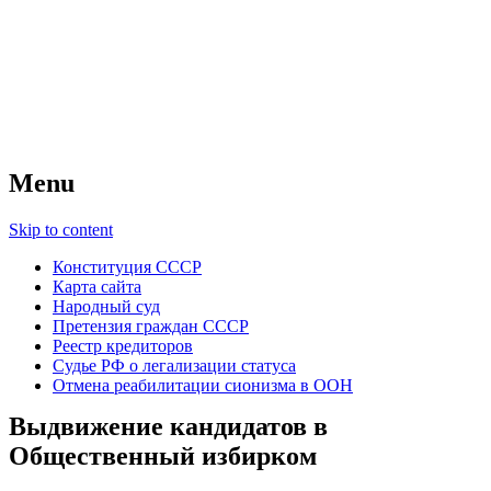
Советский Союз
Всесоюзное объединение избирателей
народов России — СССР
Menu
Skip to content
Конституция СССР
Карта сайта
Народный суд
Претензия граждан СССР
Реестр кредиторов
Судье РФ о легализации статуса
Отмена реабилитации сионизма в ООН
Выдвижение кандидатов в
Общественный избирком