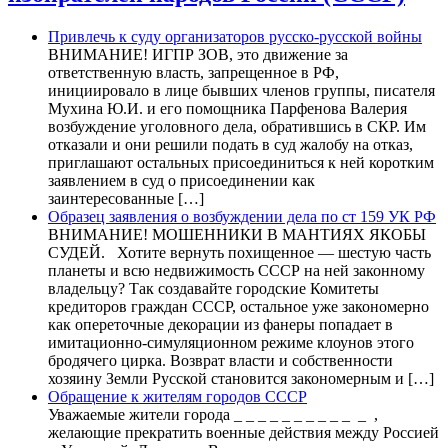
Привлечь к суду организаторов русско-русской войны
ВНИМАНИЕ! ИГПР ЗОВ, это движение за
ответственную власть, запрещенное в РФ,
инициировало в лице бывших членов группы, писателя
Мухина Ю.И. и его помощника Парфенова Валерия
возбуждение уголовного дела, обратившись в СКР. Им
отказали и они решили подать в суд жалобу на отказ,
приглашают остальных присоединиться к ней коротким
заявлением в суд о присоединении как
заинтересованные […]
Образец заявления о возбуждении дела по ст 159 УК РФ
ВНИМАНИЕ! МОШЕННИКИ В МАНТИЯХ ЯКОБЫ
СУДЕЙ. Хотите вернуть похищенное — шестую часть
планеты и всю недвижимость СССР на ней законному
владельцу? Так создавайте городские Комитеты
кредиторов граждан СССР, остальное уже закономерно
как опереточные декорации из фанеры попадает в
имитационно-симуляционном режиме клоунов этого
бродячего цирка. Возврат власти и собственности
хозяину Земли Русской становится закономерным и […]
Обращение к жителям городов СССР
Уважаемые жители города _ _ _ _ _ _ _ _ _ _ _ ,
желающие прекратить военные действия между Россией