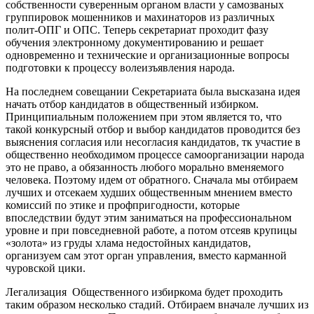
собственности суверенным органом власти у самозваных
группировок мошенников и махинаторов из различных
полит-ОПГ и ОПС. Теперь секретариат проходит фазу
обучения электронному документированию и решает
одновременно и технические и организационные вопросы
подготовки к процессу волеизъявления народа.
На последнем совещании Секретариата была высказана идея
начать отбор кандидатов в общественный избирком.
Принципиальным положением при этом является то, что
такой конкурсный отбор и выбор кандидатов проводится без
выяснения согласия или несогласия кандидатов, тк участие в
общественно необходимом процессе самоорганизации народа
это не право, а обязанность любого морально вменяемого
человека. Поэтому идем от обратного. Сначала мы отбираем
лучших и отсекаем худших общественным мнением вместо
комиссий по этике и профпригодности, которые
впоследствии будут этим заниматься на профессиональном
уровне и при повседневной работе, а потом отсеяв крупицы
«золота» из груды хлама недостойных кандидатов,
организуем сам этот орган управления, вместо карманной
чуровской цики.
Легализация Общественного избиркома будет проходить
таким образом несколько стадий. Отбираем вначале лучших из