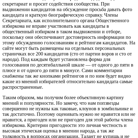
секретариат и просит содействия сообщества. При
выдвижении кандидатов на обсуждение просьба давать фото
кандидата и краткую биографическую справку. Члены
Секретариата, как исполнительного органа Общественного
избиркома не вправе участвовать как кандидаты в
общественный избирком в таком выдвижении и отборе,
поскольку они обеспечивают достоверность информации по
этому обсуждению голосованиям и рейтингам кандидатов. На
сайте могут быть размещены на отдельных персональных
страничках все 200 кандидатов (сто от партии воров и сто от
народа). Под каждым будет установлена форма для
голосования по десятибалльной шкале — от одного до пяти в
плюсе и от одного до пяти в минусе. Сами комментарии
снабжены так же кнопками рейтингов и по ним будет видно
какие из мнений избирателей относительно кандидата самые
распространенные.
Таким образом, мы получим более объективную картину
мнений и популярности. Но замечу, что нам попзвезды
совершенно не нужны как таковые, клоунов в зомбильнике и
так достаточно. Поэтому оценивать нужно не нравится или не
нравится, а пригоден или не пригоден для этой работы члена
избиркома. Критерии пригодности это личная честность и
высокая этическая оценка в мнении народа, а так же
толковость в вопросах организации. Талант не купишь и не