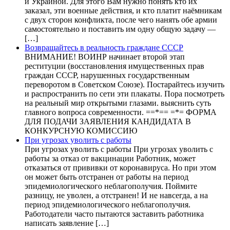
и Украиной. Для этого Вам нужно понять кто их
заказал, эти военные действия, и кто платит наёмникам
с двух сторон конфликта, после чего нанять обе армии
самостоятельно и поставить им одну общую задачу —
[…]
Возвращайтесь в реальность граждане СССР
ВНИМАНИЕ! ВОИНР начинает второй этап
реституции (восстановления имущественных прав
граждан СССР, нарушенных государственным
переворотом в Советском Союзе). Постарайтесь изучить
и распространить по сети эти плакаты. Пора посмотреть
на реальный мир открытыми глазами. выяснить суть
главного вопроса современности. ==*== =*= ФОРМА
ДЛЯ ПОДАЧИ ЗАЯВЛЕНИЯ КАНДИДАТА В
КОНКУРСНУЮ КОМИССИЮ
При угрозах уволить с работы
При угрозах уволить с работы При угрозах уволить с
работы за отказ от вакцинации Работник, может
отказаться от прививки от коронавируса. Но при этом
он может быть отстранен от работы на период
эпидемиологического неблагополучия. Поймите
разницу, не уволен, а отстранен! И не навсегда, а на
период эпидемиологического неблагополучия.
Работодатели часто пытаются заставить работника
написать заявление […]