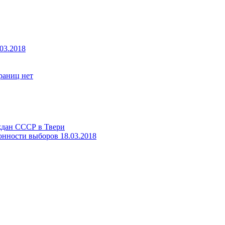
03.2018
границ нет
ждан СССР в Твери
онности выборов 18.03.2018