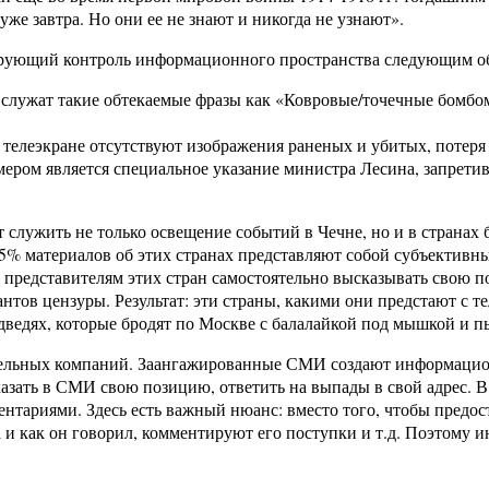
же завтра. Но они ее не знают и никогда не узнают».
ирующий контроль информационного пространства следующим о
служат такие обтекаемые фразы как «Ковровые/точечные бомбоме
а телеэкране отсутствуют изображения раненых и убитых, потеря
ером является специальное указание министра Лесина, запретив
жить не только освещение событий в Чечне, но и в странах бл
95% материалов об этих странах представляют собой субъектив
т представителям этих стран самостоятельно высказывать свою 
антов цензуры. Результат: эти страны, какими они предстают с т
дведях, которые бродят по Москве с балалайкой под мышкой и пь
тельных компаний. Заангажированные СМИ создают информацион
зать в СМИ свою позицию, ответить на выпады в свой адрес. В 
тариями. Здесь есть важный нюанс: вместо того, чтобы предос
да и как он говорил, комментируют его поступки и т.д. Поэтому 