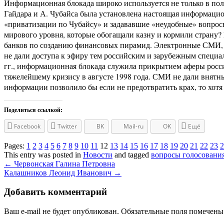
Информационная блокада широко используется не только в поли
Гайдара и А. Чубайса была установлена настоящая информаци
«приватизации по Чубайсу» и задававшие «неудобные» вопрос
мирового уровня, которые обогащали казну и кормили стран
банков по созданию финансовых пирамид. Электронные СМИ, 
не дали доступа к эфиру тем российским и зарубежным специа
гг., информационная блокада служила прикрытием аферы росс
тяжелейшему кризису в августе 1998 года. СМИ не дали внятн
информации позволило бы если не предотвратить крах, то хотя 
Поделиться ссылкой:
Facebook
Twitter
BK
Mail-ru
OK
Ещё
Pages:
1
2
3
4
5
6
7
8
9
10
11
12
13
14
15
16
17
18
19
20
21
22
23
2
This entry was posted in
Новости
and tagged
вопросы голосовани
Post
←
Червонская Галина Петровна
Калашников Леонид Иванович
→
navigation
Добавить комментарий
Ваш e-mail не будет опубликован.
Обязательные поля помечен