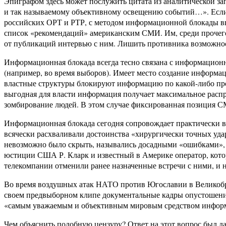
Эпиграфом здесь может послужить цитата из аналитической за
и так называемому объективному освещению событий…». Если
российских ОРТ и РТР, с методом информационной блокады вы
список «рекомендаций» американским СМИ. Им, среди прочего,
от публикаций интервью с ним. Лишить противника возможнос
Информационная блокада всегда тесно связана с информационн
(например, во время выборов). Имеет место создание информ
властные структуры блокируют информацию по какой-либо проб
выгодная для власти информация получает максимальное распр
зомбирование людей. В этом случае фиксированная позиция С
Информационная блокада сегодня сопровождает практически вс
всячески расхваливали достоинства «хирургически точных удар
невозможно было скрыть, назывались досадными «ошибками», 
юстиции США Р. Кларк и известный в Америке оператор, котор
телекомпании отменили ранее назначенные встречи с ними, и н
Во время воздушных атак НАТО против Югославии в Великобр
своем предвыборном клипе документальные кадры опустошени
«самым уважаемым и объективным мировым средством инфор
Чем объяснить подобную цензуру? Ответ на этот вопрос был 