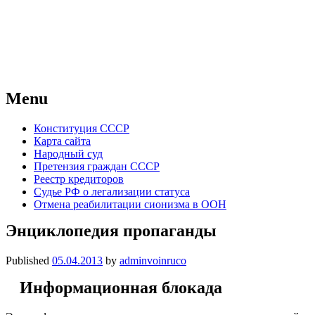
Советский Союз
Всесоюзное объединение избирателей 
Menu
Skip
Конституция СССР
to
Карта сайта
content
Народный суд
Претензия граждан СССР
Реестр кредиторов
Судье РФ о легализации статуса
Отмена реабилитации сионизма в ООН
Энциклопедия пропаганды
Published
05.04.2013
by
adminvoinruco
Информационная блокада