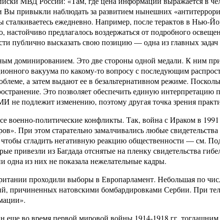
писки МВД России: «Там, где цена информации выражается в чел
 Вы привыкли наблюдать за развитием нынешних «антитеррори
 сталкиваетесь ежедневно. Например, после терактов в Нью-Йо
 настойчиво предлагалось воздержаться от подробного освещен
ти публично высказать свою позицию — одна из главных задач
ым доминированием. Это две стороны одной медали. К ним приб
ационного вакуума по какому-то вопросу с последующим распро
леме, а затем выдают ее в безальтернативном режиме. Поскольк
остранение. Это позволяет обеспечить единую интерпретацию п
МИ не подлежит изменению, поэтому другая точка зрения практи
е военно-политические конфликты. Так, война с Ираком в 1991 
ов». При этом старательно замалчивались любые свидетельства 
чтобы сгладить негативную реакцию общественности — см. Под
ые привезли из Багдада отснятые на пленку свидетельства гибе
и одна из них не показала нежелательные кадры.
итании проходили выборы в Европарламент. Небольшая по числ
й, причиненных натовскими бомбардировками Сербии. При теле
мации».
дан еще во время первой мировой войны 1914-1918 гг. тогдаш