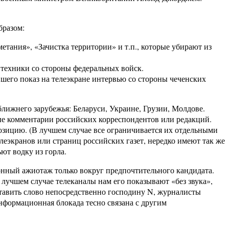
бразом:
тания», «Зачистка территории» и т.п., которые убирают из
 техники со стороны федеральных войск.
шего показ на телеэкране интервью со стороны чеченских
ижнего зарубежья: Беларуси, Украине, Грузии, Молдове.
ные комментарии российских корреспондентов или редакций.
позицию. (В лучшем случае все ограничивается их отдельными
елеэкранов или страниц российских газет, нередко имеют так же
ют водку из горла.
ный ажиотаж только вокруг предпочтительного кандидата.
лучшем случае телеканалы нам его показывают «без звука»,
тавить слово непосредственно господину N, журналисты
информационная блокада тесно связана с другим