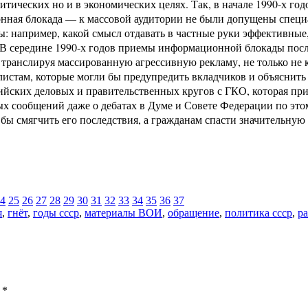
тических но и в экономических целях. Так, в начале 1990-х го
онная блокада — к массовой аудитории не были допущены спец
ы: например, какой смысл отдавать в частные руки эффективны
у? В середине 1990-х годов приемы информационной блокады п
транслируя массированную агрессивную рекламу, не только не
листам, которые могли бы предупредить вкладчиков и объяснить
ийских деловых и правительственных кругов с ГКО, которая пр
ых сообщений даже о дебатах в Думе и Совете Федерации по это
бы смягчить его последствия, а гражданам спасти значительную 
4
25
26
27
28
29
30
31
32
33
34
35
36
37
я
,
гнёт
,
годы ссср
,
материалы ВОИ
,
обращение
,
политика ссср
,
р
ы
*