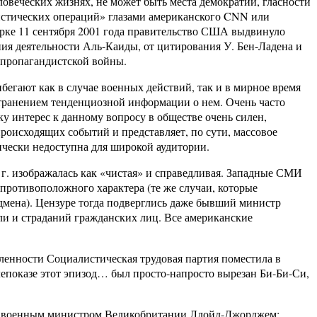
овеческих жизнях, не может быть места демократии, гласности
стических операций» глазами американского CNN или
рке 11 сентября 2001 года правительство США выдвинуло
ия деятельности Аль-Каиды, от цитирования У. Бен-Ладена и
 пропагандистской войны.
егают как в случае военных действий, так и в мирное время
странением тенденциозной информации о нем. Очень часто
у интерес к данному вопросу в обществе очень силен,
роисходящих событий и представляет, по сути, массовое
чески недоступна для широкой аудитории.
г. изображалась как «чистая» и справедливая. Западные СМИ
противоположного характера (те же случаи, которые
мена). Цензуре тогда подверглись даже бывший министр
ли и страданий гражданских лиц. Все американские
енности Социалистическая трудовая партия поместила в
показе этот эпизод… был просто-напросто вырезан Би-Би-Си,
ним военным министром Великобритании Ллойд-Джорджем: