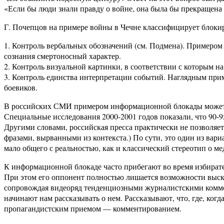
«Если бы люди знали правду о войне, она была бы прекращена у
Г. Почепцов на примере войны в Чечне классифицирует блок
1. Контроль вербальных обозначений (см. Подмена). Примером 
сознания смертоносный характер.
2. Контроль визуальной картинки, в соответствии с которым н
3. Контроль единства интерпретации событий. Наглядным прим
боевиков.
В российских СМИ примером информационной блокады может слу
Специальные исследования 2000-2001 годов показали, что 90-
Другими словами, российская пресса практически не позволяе
фразами, вырванными из контекста.) По сути, это один из вари
мало общего с реальностью, как и классический стереотип о ме
К информационной блокаде часто прибегают во время избира
При этом его оппонент полностью лишается возможности выска
сопровождая видеоряд тенденциозными журналистскими коммен
начинают нам рассказывать о нем. Рассказывают, что, где, ког
пропагандистским приемом — комментированием.