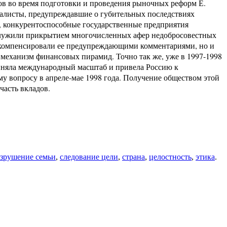
дов во время подготовки и проведения рыночных реформ Е.
иалисты, предупреждавшие о губительных последствиях
е, конкурентоспособные государственные предприятия
ослужили прикрытием многочисленных афер недобросовестных
 компенсировали ее предупреждающими комментариями, но и
 механизм финансовых пирамид. Точно так же, уже в 1997-1998
иняла международный масштаб и привела Россию к
му вопросу в апреле-мае 1998 года. Получение обществом этой
часть вкладов.
азрушение семьи
,
следование цели
,
страна
,
целостность
,
этика
.