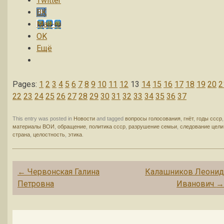
Twitter
BK
Mail-ru
OK
Ещё
Pages:
1
2
3
4
5
6
7
8
9
10
11
12
13
14
15
16
17
18
19
20
2
22
23
24
25
26
27
28
29
30
31
32
33
34
35
36
37
This entry was posted in
Новости
and tagged
вопросы голосования
,
гнёт
,
годы ссср
,
материалы ВОИ
,
обращение
,
политика ссср
,
разрушение семьи
,
следование цели
страна
,
целостность
,
этика
.
Post navigation
←
Червонская Галина
Калашников Леони
Петровна
Иванович