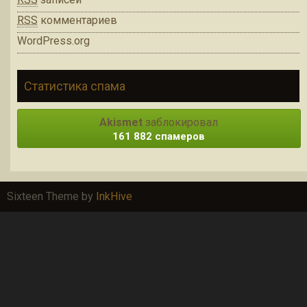
RSS
комментариев
WordPress.org
Статистика спама
Akismet
заблокировал
161 882 спамеров
Sixteen Theme by
InkHive