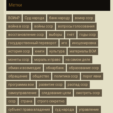
Метки
ВОИнР
Суд народа
банк народу
воинр ссср
война в ссср
войны ссср
вопросы голосования
восстановление ссср
выборы
гнёт
годы ссср
государственный переворот
иго
инсценировка
история ссср
книги
культура
материалы ВОИ
монеты ссср
мораль и право
на самом деле
обман и возмездие
обнарбанк
образование ссср
обращение
общество
политика ссср
порог явки
программа вои
развитие ссср
распад ссср
самоуправление
следование цели
смотреть ссср
ссср
страна
строго секретно
субъект права владения
суд народа
управление