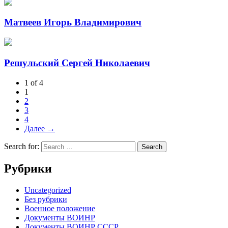
Матвеев Игорь Владимирович
Решульский Сергей Николаевич
1 of 4
1
2
3
4
Далее →
Search for:
Рубрики
Uncategorized
Без рубрики
Военное положение
Документы ВОИНР
Документы ВОИНР СССР