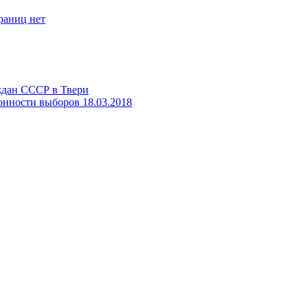
границ нет
ждан СССР в Твери
онности выборов 18.03.2018