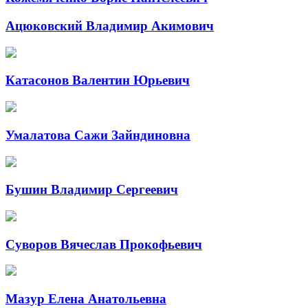
Ацюковский Владимир Акимович
Катасонов Валентин Юрьевич
Умалатова Сажи Зайндиновна
Бушин Владимир Сергеевич
Суворов Вячеслав Прокофьевич
Мазур Елена Анатольевна