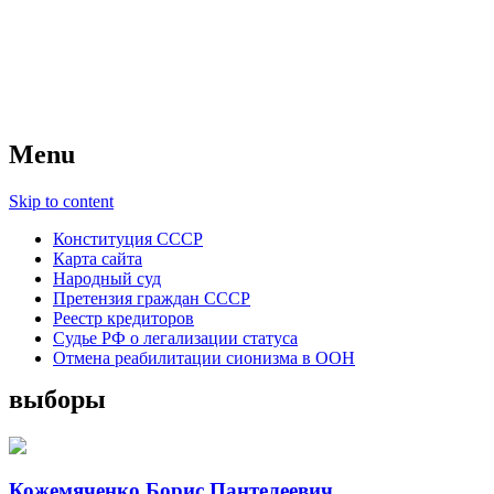
Советский Союз
Всесоюзное объединение избирателей 
Menu
Skip to content
Конституция СССР
Карта сайта
Народный суд
Претензия граждан СССР
Реестр кредиторов
Судье РФ о легализации статуса
Отмена реабилитации сионизма в ООН
выборы
Кожемяченко Борис Пантелеевич