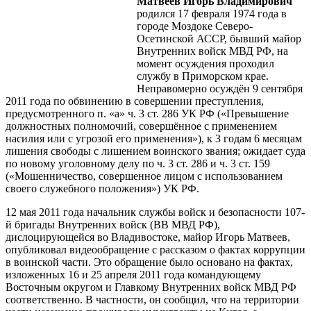
Матвеев
Игорь
Владимирович
родился 17 февраля 1974 года в
городе Моздоке Северо-
Осетинской АССР, бывший майор
Внутренних войск МВД РФ, на
момент осуждения проходил
службу в Приморском крае.
Неправомерно осуждён 9 сентября
2011 года по обвинению в совершении преступления,
предусмотренного п. «а» ч. 3 ст. 286 УК РФ («Превышение
должностных полномочий, совершённое с применением
насилия или с угрозой его применения»), к 3 годам 6 месяцам
лишения свободы с лишением воинского звания; ожидает суда
по новому уголовному делу по ч. 3 ст. 286 и ч. 3 ст. 159
(«Мошенничество, совершенное лицом с использованием
своего служебного положения») УК РФ.
12 мая 2011 года начальник службы войск и безопасности 107-
й бригады Внутренних войск (ВВ МВД РФ),
дислоцирующейся во Владивостоке, майор Игорь Матвеев,
опубликовал видеообращение с рассказом о фактах коррупции
в воинской части. Это обращение было основано на фактах,
изложенных 16 и 25 апреля 2011 года командующему
Восточным округом и Главкому Внутренних войск МВД РФ
соответственно. В частности, он сообщил, что на территории