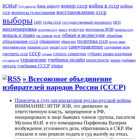
воинр ссср
война в ссср
ВОИнР
войны
банк народу
Суд народа
восстановление ссср
вопросы голосования
ссср
выборы
иго
годы ссср
гнёт
государственный переворот
инсценировка
культура
материалы ВОИ
история ссср
книги
монеты ссср
мораль и право
обман и возмездие
на самом деле
обнарбанк
образование ссср
политика ссср
обращение
общество
порог явки
самоуправление
программа вои
развитие ссср
распад ссср
следование цели
ссср
строго секретно
субъект права владения
смотреть ссср
страна
управление
учебники онлайн
целостность
читать учебники
суд народа
читать учебники СССР
этика
» Всесоюзное объединение
избирателей народов России (СССР)
Привлечь к суду организаторов русско-русской войны
ВНИМАНИЕ! ИГПР ЗОВ, это движение за
ответственную власть, запрещенное в РФ,
инициировало в лице бывших членов группы, писателя
Мухина Ю.И. и его помощника Парфенова Валерия
возбуждение уголовного дела, обратившись в СКР. Им
отказали и они решили подать в суд жалобу на отказ,