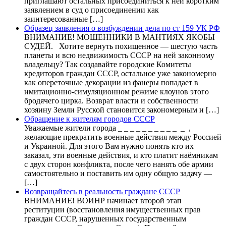
приглашают остальных присоединиться к ней коротким
заявлением в суд о присоединении как
заинтересованные […]
Образец заявления о возбуждении дела по ст 159 УК РФ
ВНИМАНИЕ! МОШЕННИКИ В МАНТИЯХ ЯКОБЫ
СУДЕЙ. Хотите вернуть похищенное — шестую часть
планеты и всю недвижимость СССР на ней законному
владельцу? Так создавайте городские Комитеты
кредиторов граждан СССР, остальное уже закономерно
как опереточные декорации из фанеры попадает в
имитационно-симуляционном режиме клоунов этого
бродячего цирка. Возврат власти и собственности
хозяину Земли Русской становится закономерным и […]
Обращение к жителям городов СССР
Уважаемые жители города _ _ _ _ _ _ _ _ _ _ _ ,
желающие прекратить военные действия между Россией
и Украиной. Для этого Вам нужно понять кто их
заказал, эти военные действия, и кто платит наёмникам
с двух сторон конфликта, после чего нанять обе армии
самостоятельно и поставить им одну общую задачу —
[…]
Возвращайтесь в реальность граждане СССР
ВНИМАНИЕ! ВОИНР начинает второй этап
реституции (восстановления имущественных прав
граждан СССР, нарушенных государственным