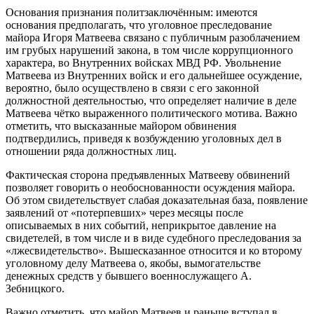
Основания признания политзаключённым: имеются
основания предполагать, что уголовное преследование
майора Игоря Матвеева связано с публичным разоблачением
им грубых нарушений закона, в том числе коррупционного
характера, во Внутренних войсках МВД РФ. Увольнение
Матвеева из Внутренних войск и его дальнейшее осуждение,
вероятно, было осуществлено в связи с его законной
должностной деятельностью, что определяет наличие в деле
Матвеева чётко выраженного политического мотива. Важно
отметить, что высказанные майором обвинения
подтвердились, приведя к возбуждению уголовных дел в
отношении ряда должностных лиц.
Фактическая сторона предъявленных Матвееву обвинений
позволяет говорить о необоснованности осуждения майора.
Об этом свидетельствует слабая доказательная база, появление
заявлений от «потерпевших» через месяцы после
описываемых в них событий, неприкрытое давление на
свидетелей, в том числе и в виде судебного преследования за
«лжесвидетельство». Вышесказанное относится и ко второму
уголовному делу Матвеева о, якобы, вымогательстве
денежных средств у бывшего военнослужащего А.
Зебницкого.
Важно отметить, что майор Матвеев и раньше вступал в