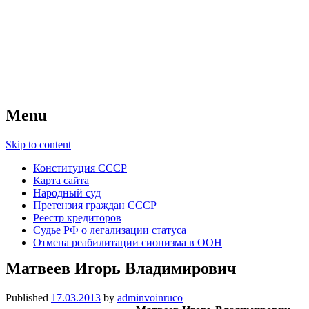
Советский Союз
Всесоюзное объединение избирателей
народов России — СССР
Menu
Skip to content
Конституция СССР
Карта сайта
Народный суд
Претензия граждан СССР
Реестр кредиторов
Судье РФ о легализации статуса
Отмена реабилитации сионизма в ООН
Матвеев Игорь Владимирович
Published
17.03.2013
by
adminvoinruco