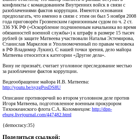
конфликты с командованием Внутренних войск в связи с
разоблачениями фактов коррупции. Имеются основания
предполагать, что именно в связи с этим он был 5 ноября 2008
года приговорён Грозненским гарнизонным судом по ч. 2 ст.
336 УК РФ («Оскорбление подчиненным начальника во время
обязанностей военной службы») к штрафу в размере 15 тысяч
рублей (в защите Матвеева участвовали Наталья Эстемирова,
Станислав Маркелов и Уполномоченный по правам человека
в РФ Владимир Лукин). С нашей точки зрения, дело майора
Матвеева относится к категории «Другие дела».
Вину не признаёт, считает уголовное преследование местью
за разоблачение фактов коррупции.
Видеообращение майора И.В. Матвеева:
http://youtu.be/syzgPosDS8U
Описание противоречий во втором уголовном деле против
Игоря Матвеева, подготовленное военным прокурором
Тихоокеанского флота С.А. Коломиецом:
http://dpn-
eburg.livejournal.com/447482.html
{democracy:35}
Поделиться ссылкой: