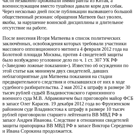
части незаконно проживали иммигранты из Китая, а
военнослужащим вместо тушёнки давали корм для собак.
Через несколько дней после публикации вызвавшего большой
общественный резонанс обращения Матвеев был уволен,
якобы, за нарушение воинской дисциплины и длительное
отсутствие на работе.
После внесения Игоря Матвеева в список политических
заключённых, освобождения которых требовали участники
массового оппозиционного митинга 4 февраля 2012 года на
Болотной площади Москвы, против 4 свидетелей защиты
было возбуждено уголовное дело по ч. 1 ст. 307 УК РФ
(«Заведомо ложные показания»). Известно об осуждении по
этой статье как минимум двух свидетелей, давших
неблагоприятные для Матвеева показания на стадии
предварительного следствия и отказавшихся от них в ходе
судебного разбирательства. 2 мая 2012 к штрафу в размере 30
тысяч рублей судьёй Владивостокского гарнизонного
военного суда М.В. Абрамовичем был приговорён майор ФСБ
в запасе Олег Карасев. 19 декабря 2012 года во Фрунзенском
районном суде Владивостока к штрафу в размере 10 тысяч
рублей приговорили старшего лейтенанта ВВ МВД РФ в
запасе Андрея Иванова. Следствие в отношении свидетелей
защиты прапорщика ВВ МВД РФ в запасе Виктора Середенко
и Ивана Сорокина продолжается.