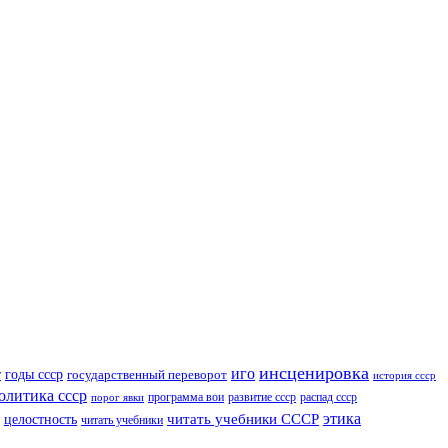
инсценировка
иго
годы ссср
т
государственный переворот
история ссср
олитика ссср
программа вои
развитие ссср
распад ссср
порог явки
читать учебники СССР
этика
целостность
читать учебники