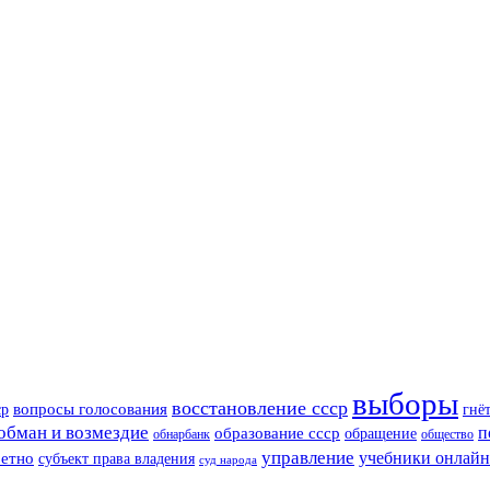
выборы
восстановление ссср
вопросы голосования
ср
гнё
обман и возмездие
образование ссср
п
обращение
обнарбанк
общество
управление
ретно
учебники онлайн
субъект права владения
суд народа