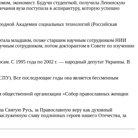
ломом, экономист. Будучи студенткой, получила Ленинскую
нчания вуза поступила в аспирантуру, которую успешно
родной Академии социальных технологий (Российская
аботала младшим, позже старшим научным сотрудником НИИ
учным сотрудником, потом докторантом в Совете по изучению
ам. С 1995 года по 2002 г. — народный депутат Украины. В
СПУ). Все последующие годы она является бессменным
-м общественной организации «Собор православных женщин
за Святую Русь, за Православную веру как духовный
 заслуженную славу подлинных героев нашего Отечества, за