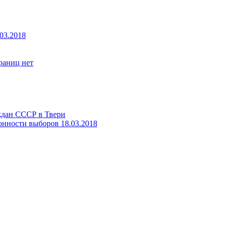
03.2018
границ нет
ждан СССР в Твери
онности выборов 18.03.2018