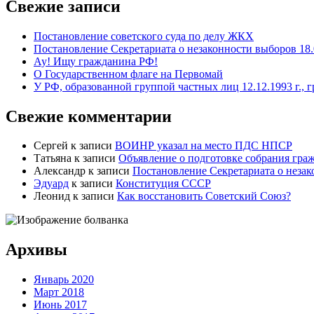
Свежие записи
Постановление советского суда по делу ЖКХ
Постановление Секретариата о незаконности выборов 18.
Ау! Ищу гражданина РФ!
О Государственном флаге на Первомай
У РФ, образованной группой частных лиц 12.12.1993 г., 
Свежие комментарии
Сергей
к записи
ВОИНР указал на место ПДС НПСР
Татьяна
к записи
Объявление о подготовке собрания гра
Александр
к записи
Постановление Секретариата о незак
Эдуард
к записи
Конституция СССР
Леонид
к записи
Как восстановить Советский Союз?
Архивы
Январь 2020
Март 2018
Июнь 2017