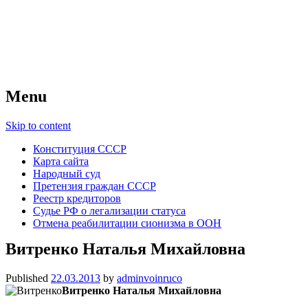
Советский Союз
Всесоюзное объединение избирателей 
Menu
Skip to content
Конституция СССР
Карта сайта
Народный суд
Претензия граждан СССР
Реестр кредиторов
Судье РФ о легализации статуса
Отмена реабилитации сионизма в ООН
Витренко Наталья Михайловна
Published
22.03.2013
by
adminvoinruco
Витренко Наталья Михайловна