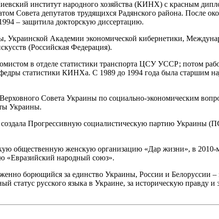
а Киевский институт народного хозяйства (КИНХ) с красным дип
атом Совета депутатов трудящихся Радянского района. После око
 1994 – защитила докторскую диссертацию.
ны, Украинской Академии экономической кибернетики, Междуна
скусств (Российская Федерация).
ономистом в отделе статистики транспорта ЦСУ УССР; потом р
едры статистики КИНХа. С 1989 до 1994 года была старшим на
Верховного Совета Украины по социально-экономическим вопрос
нты Украины.
о создала Прогрессивную социалистическую партию Украины (П
нскую общественную женскую организацию «Дар жизни», в 2010
ю «Евразийский народный союз».
женно борющийся за единство Украины, России и Белоруссии – 
ый статус русского языка в Украине, за историческую правду и