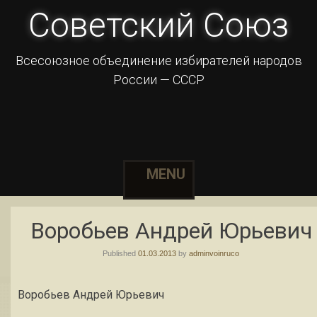
Советский Союз
Всесоюзное объединение избирателей народов
России — СССР
MENU
Skip to content
Воробьев Андрей Юрьевич
Published
01.03.2013
by
adminvoinruco
Воробьев Андрей Юрьевич