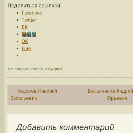
Поделиться ссылкой:
Facebook
Twitter
BK
Mail-ru
OK
Ещё
This entry was posted in
Без рубрики
.
Post navigation
←
Федоров Николай
Бельянинов Андре
Васильевич
Юрьевич
Добавить комментарий