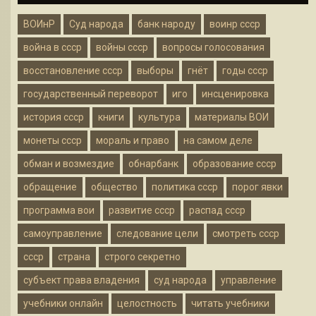
ВОИнР
Суд народа
банк народу
воинр ссср
война в ссср
войны ссср
вопросы голосования
восстановление ссср
выборы
гнёт
годы ссср
государственный переворот
иго
инсценировка
история ссср
книги
культура
материалы ВОИ
монеты ссср
мораль и право
на самом деле
обман и возмездие
обнарбанк
образование ссср
обращение
общество
политика ссср
порог явки
программа вои
развитие ссср
распад ссср
самоуправление
следование цели
смотреть ссср
ссср
страна
строго секретно
субъект права владения
суд народа
управление
учебники онлайн
целостность
читать учебники