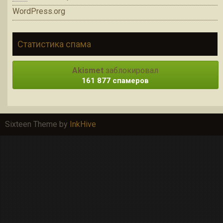
WordPress.org
Статистика спама
Akismet
заблокировал
161 877 спамеров
Sixteen Theme by
InkHive