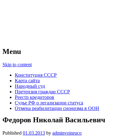
Советский Союз
Всесоюзное объединение избирателей
народов России — СССР
Menu
Skip to content
Конституция СССР
Карта сайта
Народный суд
Претензия граждан СССР
Реестр кредиторов
Судье РФ о легализации статуса
Отмена реабилитации сионизма в ООН
Федоров Николай Васильевич
Published
01.03.2013
by
adminvoinruco