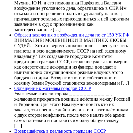
Мухина Ю.И. и его помощника Парфенова Валерия
возбуждение уголовного дела, обратившись в СКР. Им
отказали и они решили подать в суд жалобу на отказ,
приглашают остальных присоединиться к ней коротким
заявлением в суд о присоединении как
заинтересованные […]
Образец заявления о возбуждении дела по ст 159 УК РФ
ВНИМАНИЕ! МОШЕННИКИ В МАНТИЯХ ЯКОБЫ
СУДЕЙ. Хотите вернуть похищенное — шестую часть
планеты и всю недвижимость СССР на ней законному
владельцу? Так создавайте городские Комитеты
кредиторов граждан СССР, остальное уже закономерно
как опереточные декорации из фанеры попадает в
имитационно-симуляционном режиме клоунов этого
бродячего цирка. Возврат власти и собственности
хозяину Земли Русской становится закономерным и […]
Обращение к жителям городов СССР
Уважаемые жители города _ _ _ _ _ _ _ _ _ _ _ ,
желающие прекратить военные действия между Россией
и Украиной. Для этого Вам нужно понять кто их
заказал, эти военные действия, и кто платит наёмникам
с двух сторон конфликта, после чего нанять обе армии
самостоятельно и поставить им одну общую задачу —
[…]
Возвращайтесь в реальность граждане СССР