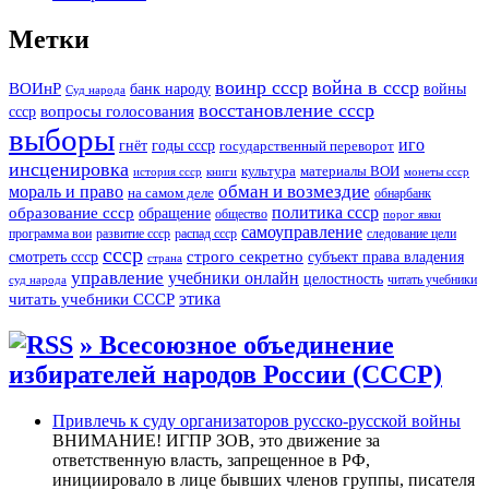
Метки
воинр ссср
война в ссср
ВОИнР
войны
банк народу
Суд народа
восстановление ссср
вопросы голосования
ссср
выборы
иго
годы ссср
гнёт
государственный переворот
инсценировка
культура
материалы ВОИ
история ссср
книги
монеты ссср
мораль и право
обман и возмездие
на самом деле
обнарбанк
образование ссср
политика ссср
обращение
общество
порог явки
самоуправление
программа вои
развитие ссср
распад ссср
следование цели
ссср
строго секретно
субъект права владения
смотреть ссср
страна
управление
учебники онлайн
целостность
читать учебники
суд народа
читать учебники СССР
этика
» Всесоюзное объединение
избирателей народов России (СССР)
Привлечь к суду организаторов русско-русской войны
ВНИМАНИЕ! ИГПР ЗОВ, это движение за
ответственную власть, запрещенное в РФ,
инициировало в лице бывших членов группы, писателя