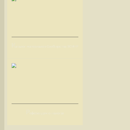
К
аталог материалов Сообщества ВОИНР
Р
еферендум о налогах