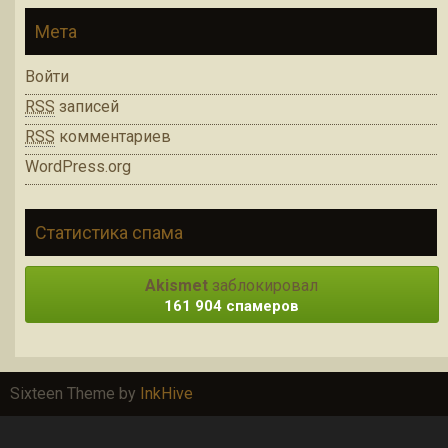
Мета
Войти
RSS
записей
RSS
комментариев
WordPress.org
Статистика спама
Akismet
заблокировал
161 904 спамеров
Sixteen Theme by
InkHive