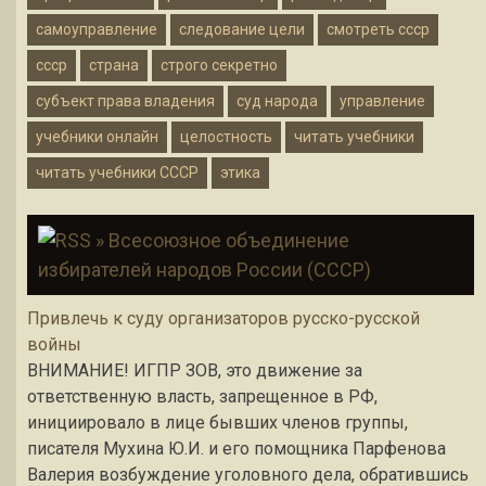
самоуправление
следование цели
смотреть ссср
ссср
страна
строго секретно
субъект права владения
суд народа
управление
учебники онлайн
целостность
читать учебники
читать учебники СССР
этика
» Всесоюзное объединение
избирателей народов России (СССР)
Привлечь к суду организаторов русско-русской
войны
ВНИМАНИЕ! ИГПР ЗОВ, это движение за
ответственную власть, запрещенное в РФ,
инициировало в лице бывших членов группы,
писателя Мухина Ю.И. и его помощника Парфенова
Валерия возбуждение уголовного дела, обратившись