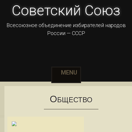
Советский Союз
Всесоюзное объединение избирателей народов
России — СССР
MENU
Skip
О
БЩЕСТВО
to
content