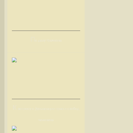
П
о делу Квачкова
К
вопросу о Декларации прав и свобод
человека