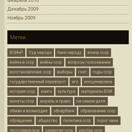
Февраль 2010
Декабрь 2009
Ноябрь 2009
Метки
ВОИнР
Суд народа
банк народу
воинр ссср
война в ссср
войны ссср
вопросы голосования
восстановление ссср
выборы
гнёт
годы ссср
государственный переворот
иго
инсценировка
история ссср
книги
культура
материалы ВОИ
монеты ссср
мораль и право
на самом деле
обман и возмездие
обнарбанк
образование ссср
обращение
общество
политика ссср
порог явки
программа вои
развитие ссср
распад ссср