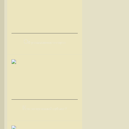
О
б управляемости групп
К
то потерпевший субъект?