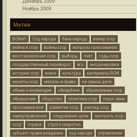
Декабрь 2009
Ноябрь 2009
Метки
ВОИнР
Суд народа
банк народу
воинр ссср
война в ссср
войны ссср
вопросы голосования
восстановление ссср
выборы
гнёт
годы ссср
государственный переворот
иго
инсценировка
история ссср
книги
культура
материалы ВОИ
монеты ссср
мораль и право
на самом деле
обман и возмездие
обнарбанк
образование ссср
обращение
общество
политика ссср
порог явки
программа вои
развитие ссср
распад ссср
самоуправление
следование цели
смотреть ссср
ссср
страна
строго секретно
субъект права владения
суд народа
управление