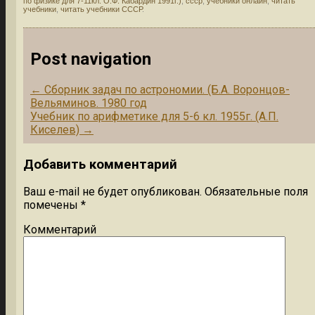
по физике для 7-11кл. О.Ф. Кабардин 1991г.)
,
ссср
,
учебники онлайн
,
читать
учебники
,
читать учебники СССР
.
Post navigation
←
Сборник задач по астрономии. (Б.А. Воронцов-
Вельяминов. 1980 год
Учебник по арифметике для 5-6 кл. 1955г. (А.П.
Киселев)
→
Добавить комментарий
Ваш e-mail не будет опубликован.
Обязательные поля
помечены
*
Комментарий