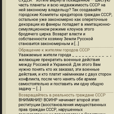
СУДЕЙ. Хотите вернуть похищенное — шестую
часть планеты и всю недвижимость СССР на
ней законному владельцу? Так создавайте
городские Комитеты кредиторов граждан СССР,
остальное уже закономерно как опереточные
декорации из фанеры попадает в имитационно-
симуляционном режиме клоунов этого
бродячего цирка. Возврат власти и
собственности хозяину Земли Русской
становится закономерным и […]
Обращение к жителям городов СССР
Уважаемые жители города _ _ _ _ _ _ _ _ _ _ _ ,
желающие прекратить военные действия
между Россией и Украиной. Для этого Вам
нужно понять кто их заказал, эти военные
действия, и кто платит наёмникам с двух сторон
конфликта, после чего нанять обе армии
самостоятельно и поставить им одну общую
задачу — […]
Возвращайтесь в реальность граждане СССР
ВНИМАНИЕ! ВОИНР начинает второй этап
реституции (восстановления имущественных
прав граждан СССР, нарушенных