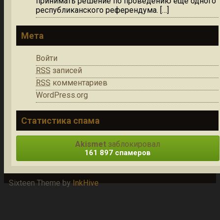
принимать решение по проведению ещё одного
республиканского референдума. […]
Мета
Войти
RSS
записей
RSS
комментариев
WordPress.org
Статистика спама
Akismet
заблокировал
161 897 спамеров
Sixteen Theme by
InkHive