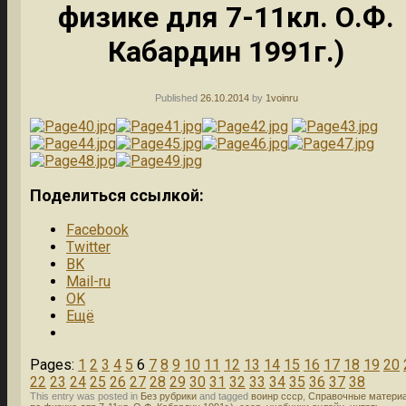
физике для 7-11кл. О.Ф.
Кабардин 1991г.)
Published
26.10.2014
by
1voinru
Поделиться ссылкой:
Facebook
Twitter
BK
Mail-ru
OK
Ещё
Pages:
1
2
3
4
5
6
7
8
9
10
11
12
13
14
15
16
17
18
19
20
22
23
24
25
26
27
28
29
30
31
32
33
34
35
36
37
38
This entry was posted in
Без рубрики
and tagged
воинр ссср
,
Справочные матери