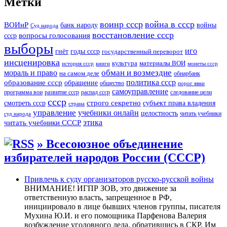
Метки
воинр ссср
война в ссср
ВОИнР
войны
банк народу
Суд народа
восстановление ссср
вопросы голосования
ссср
выборы
иго
годы ссср
гнёт
государственный переворот
инсценировка
культура
материалы ВОИ
история ссср
книги
монеты ссср
мораль и право
обман и возмездие
на самом деле
обнарбанк
образование ссср
политика ссср
обращение
общество
порог явки
самоуправление
программа вои
развитие ссср
распад ссср
следование цели
ссср
строго секретно
субъект права владения
смотреть ссср
страна
управление
учебники онлайн
целостность
читать учебники
суд народа
читать учебники СССР
этика
» Всесоюзное объединение
избирателей народов России (СССР)
Привлечь к суду организаторов русско-русской войны
ВНИМАНИЕ! ИГПР ЗОВ, это движение за
ответственную власть, запрещенное в РФ,
инициировало в лице бывших членов группы, писателя
Мухина Ю.И. и его помощника Парфенова Валерия
возбуждение уголовного дела, обратившись в СКР. Им