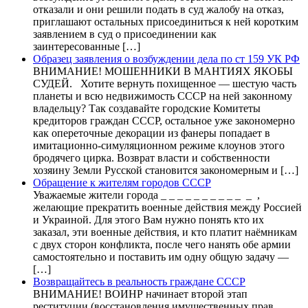
отказали и они решили подать в суд жалобу на отказ,
приглашают остальных присоединиться к ней коротким
заявлением в суд о присоединении как
заинтересованные […]
Образец заявления о возбуждении дела по ст 159 УК РФ
ВНИМАНИЕ! МОШЕННИКИ В МАНТИЯХ ЯКОБЫ
СУДЕЙ. Хотите вернуть похищенное — шестую часть
планеты и всю недвижимость СССР на ней законному
владельцу? Так создавайте городские Комитеты
кредиторов граждан СССР, остальное уже закономерно
как опереточные декорации из фанеры попадает в
имитационно-симуляционном режиме клоунов этого
бродячего цирка. Возврат власти и собственности
хозяину Земли Русской становится закономерным и […]
Обращение к жителям городов СССР
Уважаемые жители города _ _ _ _ _ _ _ _ _ _ _ ,
желающие прекратить военные действия между Россией
и Украиной. Для этого Вам нужно понять кто их
заказал, эти военные действия, и кто платит наёмникам
с двух сторон конфликта, после чего нанять обе армии
самостоятельно и поставить им одну общую задачу —
[…]
Возвращайтесь в реальность граждане СССР
ВНИМАНИЕ! ВОИНР начинает второй этап
реституции (восстановления имущественных прав