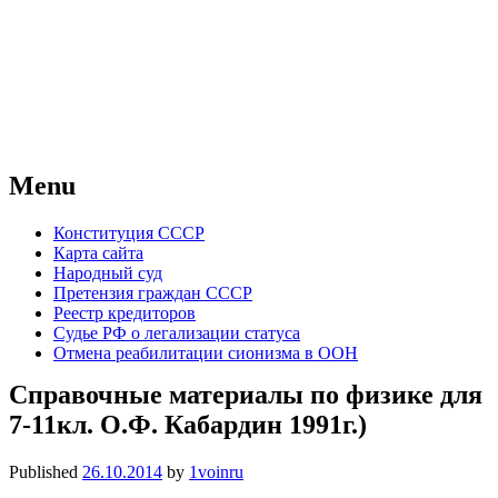
Советский Союз
Всесоюзное объединение избирателей
народов России — СССР
Menu
Skip
Конституция СССР
to
Карта сайта
content
Народный суд
Претензия граждан СССР
Реестр кредиторов
Судье РФ о легализации статуса
Отмена реабилитации сионизма в ООН
Справочные материалы по физике для
7-11кл. О.Ф. Кабардин 1991г.)
Published
26.10.2014
by
1voinru