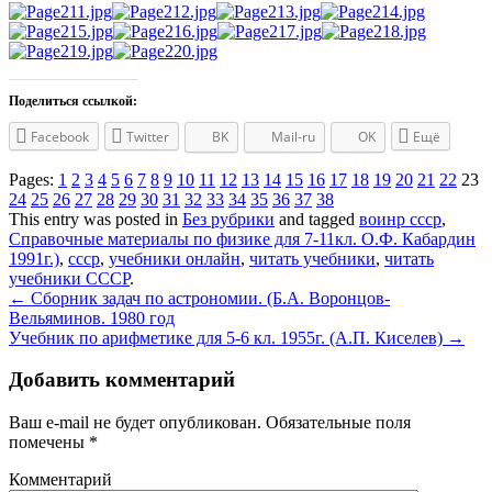
Поделиться ссылкой:
Facebook
Twitter
BK
Mail-ru
OK
Ещё
Pages:
1
2
3
4
5
6
7
8
9
10
11
12
13
14
15
16
17
18
19
20
21
22
23
24
25
26
27
28
29
30
31
32
33
34
35
36
37
38
This entry was posted in
Без рубрики
and tagged
воинр ссср
,
Справочные материалы по физике для 7-11кл. О.Ф. Кабардин
1991г.)
,
ссср
,
учебники онлайн
,
читать учебники
,
читать
учебники СССР
.
Post
←
Сборник задач по астрономии. (Б.А. Воронцов-
Вельяминов. 1980 год
navigation
Учебник по арифметике для 5-6 кл. 1955г. (А.П. Киселев)
→
Добавить комментарий
Ваш e-mail не будет опубликован.
Обязательные поля
помечены
*
Комментарий