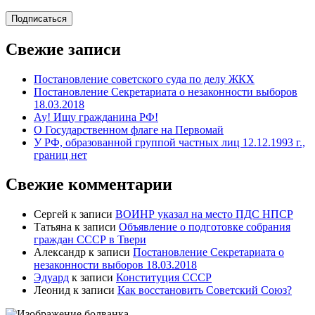
mail
адрес
Подписаться
Свежие записи
Постановление советского суда по делу ЖКХ
Постановление Секретариата о незаконности выборов
18.03.2018
Ау! Ищу гражданина РФ!
О Государственном флаге на Первомай
У РФ, образованной группой частных лиц 12.12.1993 г.,
границ нет
Свежие комментарии
Сергей
к записи
ВОИНР указал на место ПДС НПСР
Татьяна
к записи
Объявление о подготовке собрания
граждан СССР в Твери
Александр
к записи
Постановление Секретариата о
незаконности выборов 18.03.2018
Эдуард
к записи
Конституция СССР
Леонид
к записи
Как восстановить Советский Союз?