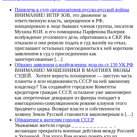
Привлечь к суду организаторов русско-русской войны
ВНИМАНИЕ! ИГПР ЗОВ, это движение за
ответственную власть, запрещенное в РФ,
инициировало в лице бывших членов группы, писателя
Мухина Ю.И. и его помощника Парфенова Валерия
возбуждение уголовного дела, обратившись в СКР. Им
отказали и они решили подать в суд жалобу на отказ,
приглашают остальных присоединиться к ней коротким
заявлением в суд о присоединении как
заинтересованные […]
Образец заявления о возбуждении дела по ст 159 УК РФ
ВНИМАНИЕ! МОШЕННИКИ В МАНТИЯХ ЯКОБЫ
СУДЕЙ. Хотите вернуть похищенное — шестую часть
планеты и всю недвижимость СССР на ней законному
владельцу? Так создавайте городские Комитеты
кредиторов граждан СССР, остальное уже закономерно
как опереточные декорации из фанеры попадает в
имитационно-симуляционном режиме клоунов этого
бродячего цирка. Возврат власти и собственности
хозяину Земли Русской становится закономерным и […]
Обращение к жителям городов СССР
Уважаемые жители города _ _ _ _ _ _ _ _ _ _ _ ,
желающие прекратить военные действия между Россией
и Украиной. Для этого Вам нужно понять кто их