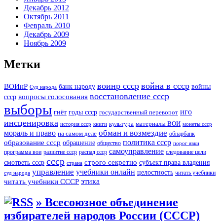
Декабрь 2012
Октябрь 2011
Февраль 2010
Декабрь 2009
Ноябрь 2009
Метки
воинр ссср
война в ссср
ВОИнР
войны
банк народу
Суд народа
восстановление ссср
вопросы голосования
ссср
выборы
иго
годы ссср
гнёт
государственный переворот
инсценировка
культура
материалы ВОИ
история ссср
книги
монеты ссср
мораль и право
обман и возмездие
на самом деле
обнарбанк
образование ссср
политика ссср
обращение
общество
порог явки
самоуправление
программа вои
развитие ссср
распад ссср
следование цели
ссср
строго секретно
субъект права владения
смотреть ссср
страна
управление
учебники онлайн
целостность
читать учебники
суд народа
читать учебники СССР
этика
» Всесоюзное объединение
избирателей народов России (СССР)