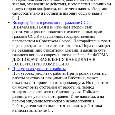
заказал, эти военные действия, и кто платит наёмникам
с двух сторон конфликта, после чего нанять обе армии
самостоятельно и поставить им одну общую задачу —
[…]
Возвращайтесь в реальность граждане СССР
ВНИМАНИЕ! ВОИНР начинает второй этап
реституции (восстановления имущественных прав
граждан СССР, нарушенных государственным
переворотом в Советском Союзе). Постарайтесь изучить
и распространить по сети эти плакаты. Пора посмотреть
на реальный мир открытыми глазами. выяснить суть
главного вопроса современности. ==*== =*= ФОРМА
ДЛЯ ПОДАЧИ ЗАЯВЛЕНИЯ КАНДИДАТА В
КОНКУРСНУЮ КОМИССИЮ
При угрозах уволить с работы
При угрозах уволить с работы При угрозах уволить с
работы за отказ от вакцинации Работник, может
отказаться от прививки от коронавируса. Но при этом
он может быть отстранен от работы на период
эпидемиологического неблагополучия. Поймите
разницу, не уволен, а отстранен! И не навсегда, а на
период эпидемиологического неблагополучия.
Работодатели часто пытаются заставить работника
написать заявление […]