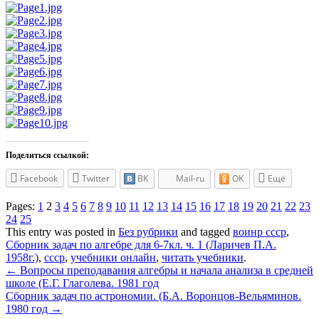
Поделиться ссылкой:
Facebook
Twitter
BK
Mail-ru
OK
Ещё
Pages:
1
2
3
4
5
6
7
8
9
10
11
12
13
14
15
16
17
18
19
20
21
22
23
24
25
This entry was posted in
Без рубрики
and tagged
воинр ссср
,
Сборник задач по алгебре для 6-7кл. ч. 1 (Ларичев П.А.
1958г.)
,
ссср
,
учебники онлайн
,
читать учебники
.
Post
←
Вопросы преподавания алгебры и начала анализа в средней
школе (Е.Г. Глаголева. 1981 год
navigation
Сборник задач по астрономии. (Б.А. Воронцов-Вельяминов.
1980 год
→