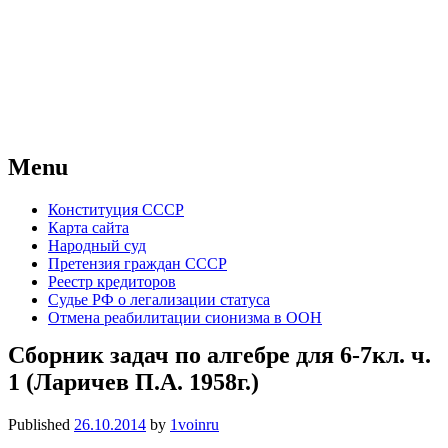
Советский Союз
Всесоюзное объединение избирателей
народов России — СССР
Menu
Skip
Конституция СССР
to
Карта сайта
content
Народный суд
Претензия граждан СССР
Реестр кредиторов
Судье РФ о легализации статуса
Отмена реабилитации сионизма в ООН
Сборник задач по алгебре для 6-7кл. ч.
1 (Ларичев П.А. 1958г.)
Published
26.10.2014
by
1voinru