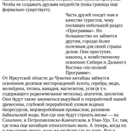
Чтобы не создавать друзьям неудобств (пока граница еще
формально существует).
Часть друзей поедет нам в
качестве туристов, чему
посвящен небольшой раздел
«Программы». Но
большинство их займется
другим, гораздо более
полезным для своей страны
делом. Они приступят,
наконец, к хозяйственному
освоению Сибири и Дальнего
Востока «по полной
Программе».
От Иркутской области до Чукотки китайцы займутся
освоением десятков месторождений золота, серебра, меди,
молибдена, титана, ванадия, магнезитов, угля (в т.ч.
содержащего редкоземельные металлы), апатитов, цеолитов.
Они будут также заниматься вырубкой и переработкой нашей
древесины, глубокой переработкой уловов водных
биоресурсов, морзверобойным промыслом, разливом
байкальской воды. Кое-где они будут строить жилье — на
Сахалине, в Петропавловске-Камчатском, в Улан-Удэ. Т.е. там,
где пока еще китайцев относительно мало. А теперь, когда их
и там станет много, надо же им будет где-то жить. Вот и