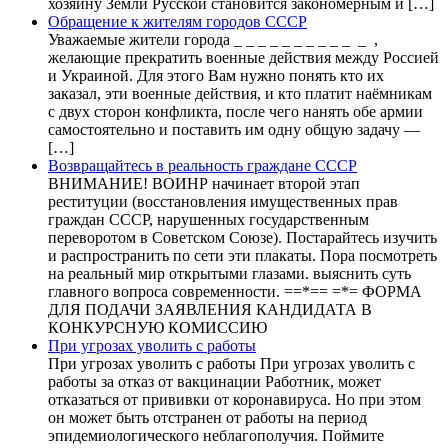
хозяину Земли Русской становится закономерным и […]
Обращение к жителям городов СССР
Уважаемые жители города _ _ _ _ _ _ _ _ _ _ _ ,
желающие прекратить военные действия между Россией
и Украиной. Для этого Вам нужно понять кто их
заказал, эти военные действия, и кто платит наёмникам
с двух сторон конфликта, после чего нанять обе армии
самостоятельно и поставить им одну общую задачу —
[…]
Возвращайтесь в реальность граждане СССР
ВНИМАНИЕ! ВОИНР начинает второй этап
реституции (восстановления имущественных прав
граждан СССР, нарушенных государственным
переворотом в Советском Союзе). Постарайтесь изучить
и распространить по сети эти плакаты. Пора посмотреть
на реальный мир открытыми глазами. выяснить суть
главного вопроса современности. ==*== =*= ФОРМА
ДЛЯ ПОДАЧИ ЗАЯВЛЕНИЯ КАНДИДАТА В
КОНКУРСНУЮ КОМИССИЮ
При угрозах уволить с работы
При угрозах уволить с работы При угрозах уволить с
работы за отказ от вакцинации Работник, может
отказаться от прививки от коронавируса. Но при этом
он может быть отстранен от работы на период
эпидемиологического неблагополучия. Поймите