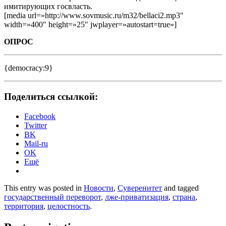
имитирующих госвласть.
[media url=»http://www.sovmusic.ru/m32/bellaci2.mp3″
width=»400″ height=»25″ jwplayer=»autostart=true»]
ОПРОС
{democracy:9}
Поделиться ссылкой:
Facebook
Twitter
BK
Mail-ru
OK
Ещё
This entry was posted in
Новости
,
Суверенитет
and tagged
государственный переворот
,
лже-приватизация
,
страна
,
территория
,
целостность
.