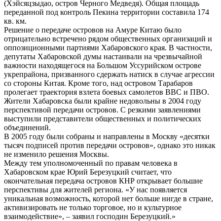
(Хэйсяцзыдао, остров Черного Медведя). Общая площадь
переданной под контроль Пекина территории составила 174
кв. км.
Решение о передаче островов на Амуре Китаю было
отрицательно встречено рядом общественных организаций и
оппозиционными партиями Хабаровского края. В частности,
депутаты Хабаровской думы настаивали на чрезвычайной
важности находящегося на Большом Уссурийском острове
укрепрайона, призванного сдержать натиск в случае агрессии
со стороны Китая. Кроме того, над островом Тарабаров
пролегает траектория взлета боевых самолетов ВВС и ПВО.
Жители Хабаровска были крайне недовольны в 2004 году
перспективой передачи островов. С резкими заявлениями
выступили представители общественных и политических
объединений.
В 2005 году были собраны и направлены в Москву «десятки
тысяч подписей против передачи островов», однако это никак
не изменило решения Москвы.
Между тем уполномоченный по правам человека в
Хабаровском крае Юрий Березуцкий считает, что
окончательная передача островов КНР открывает большие
перспективы для жителей региона. «У нас появляется
уникальная возможность, которой нет больше нигде в стране,
активизировать не только торговое, но и культурное
взаимодействие», – заявил господин Березуцкий.»