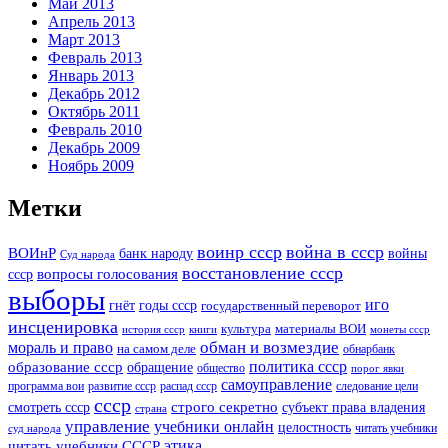
Май 2013
Апрель 2013
Март 2013
Февраль 2013
Январь 2013
Декабрь 2012
Октябрь 2011
Февраль 2010
Декабрь 2009
Ноябрь 2009
Метки
воинр ссср
война в ссср
ВОИнР
войны
банк народу
Суд народа
восстановление ссср
вопросы голосования
ссср
выборы
иго
годы ссср
гнёт
государственный переворот
инсценировка
культура
материалы ВОИ
история ссср
книги
монеты ссср
мораль и право
обман и возмездие
на самом деле
обнарбанк
образование ссср
политика ссср
обращение
общество
порог явки
самоуправление
программа вои
развитие ссср
распад ссср
следование цели
ссср
строго секретно
субъект права владения
смотреть ссср
страна
управление
учебники онлайн
целостность
читать учебники
суд народа
читать учебники СССР
этика