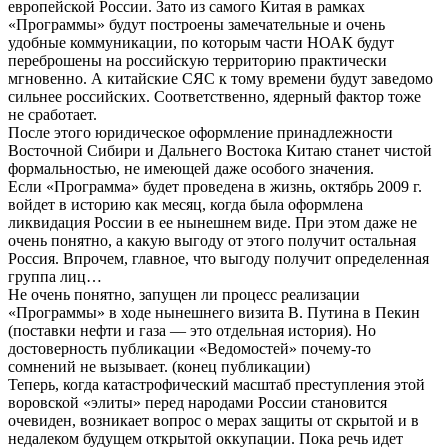
европейской России. Зато из самого Китая в рамках
«Программы» будут построены замечательные и очень
удобные коммуникации, по которым части НОАК будут
переброшены на российскую территорию практически
мгновенно. А китайские СЯС к тому времени будут заведомо
сильнее российских. Соответственно, ядерный фактор тоже
не сработает.
После этого юридическое оформление принадлежности
Восточной Сибири и Дальнего Востока Китаю станет чистой
формальностью, не имеющей даже особого значения.
Если «Программа» будет проведена в жизнь, октябрь 2009 г.
войдет в историю как месяц, когда была оформлена
ликвидация России в ее нынешнем виде. При этом даже не
очень понятно, а какую выгоду от этого получит остальная
Россия. Впрочем, главное, что выгоду получит определенная
группа лиц…
Не очень понятно, запущен ли процесс реализации
«Программы» в ходе нынешнего визита В. Путина в Пекин
(поставки нефти и газа — это отдельная история). Но
достоверность публикации «Ведомостей» почему-то
сомнений не вызывает. (конец публикации)
Теперь, когда катастрофический масштаб преступления этой
воровской «элиты» перед народами России становится
очевиден, возникает вопрос о мерах защиты от скрытой и в
недалеком будущем открытой оккупации. Пока речь идет