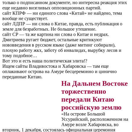
только о подписанном документе, но интересна реакция этих
еще недавно визгливых оппозиционных партий.
сайт КПРФ — ни единого слова «Китай» не найдено, тема
вообще не существует.
сайт ЛДПР — ни слова о Китае, правда, есть публикация о
земле для безработных. Не большое утешение.
сайт СР — та же картина ни слова о Китае и недрах.
Дмитриева ругает бюджет, остальные критикуют
нововведения в русском языке (даже митинг собирали),
плохую работу жкх, заботу об инвалидах, вырубку лесов и
тому подобное…
Вот это и есть наша политическая элита!?
Ищем сайты Владивостока и Хабаровска — там еще
оплакивают острова на Амуре бесцеремонно и цинично
переданные Китаю.
На Дальнем Востоке
торжественно
передали Китаю
российскую землю
«На острове Большой
Уссурийский, расположенном на
Амуре возле Хабаровска, во
вторник, 1 декабря, состоялась официальная церемония