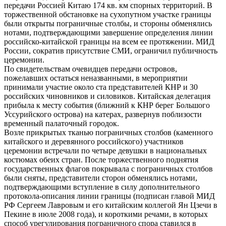
передачи Россией Китаю 174 кв. км спорных территорий. В
торжественной обстановке на сухопутном участке границы
были открыты пограничные столбы, и стороны обменялись
нотами, подтверждающими завершение определения линии
российско-китайской границы на всем ее протяжении. МИД
России, сократив присутствие СМИ, ограничил публичность
церемонии.
По свидетельствам очевидцев передачи островов,
пожелавших остаться неназванными, в мероприятии
принимали участие около ста представителей КНР и 30
российских чиновников и силовиков. Китайская делегация
прибыла к месту события (ближний к КНР берег Большого
Уссурийского острова) на катерах, развернув поблизости
временный палаточный городок.
Возле прикрытых тканью пограничных столбов (каменного
китайского и деревянного российского) участников
церемонии встречали по четыре девушки в национальных
костюмах обеих стран. После торжественного поднятия
государственных флагов покрывала с пограничных столбов
были сняты, представители сторон обменялись нотами,
подтверждающими вступление в силу дополнительного
протокола-описания линии границы (подписан главой МИД
РФ Сергеем Лавровым и его китайским коллегой Ян Цзечи в
Пекине в июле 2008 года), и короткими речами, в которых
способ урегулирования пограничного спора ставился в