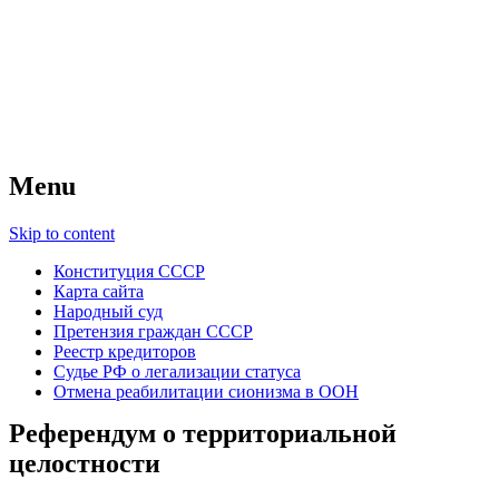
Советский Союз
Всесоюзное объединение избирателей
народов России — СССР
Menu
Skip to content
Конституция СССР
Карта сайта
Народный суд
Претензия граждан СССР
Реестр кредиторов
Судье РФ о легализации статуса
Отмена реабилитации сионизма в ООН
Референдум о территориальной
целостности