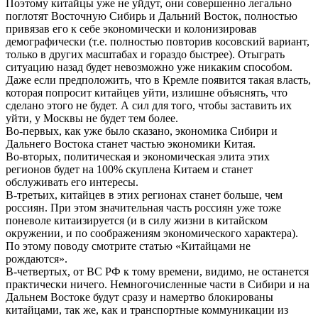
Поэтому китайцы уже не уйдут, они совершенно легально
поглотят Восточную Сибирь и Дальний Восток, полностью
привязав его к себе экономически и колонизировав
демографически (т.е. полностью повторив косовский вариант,
только в других масштабах и гораздо быстрее). Отыграть
ситуацию назад будет невозможно уже никаким способом.
Даже если предположить, что в Кремле появится такая власть,
которая попросит китайцев уйти, излишне объяснять, что
сделано этого не будет. А сил для того, чтобы заставить их
уйти, у Москвы не будет тем более.
Во-первых, как уже было сказано, экономика Сибири и
Дальнего Востока станет частью экономики Китая.
Во-вторых, политическая и экономическая элита этих
регионов будет на 100% скуплена Китаем и станет
обслуживать его интересы.
В-третьих, китайцев в этих регионах станет больше, чем
россиян. При этом значительная часть россиян уже тоже
поневоле китаизируется (и в силу жизни в китайском
окружении, и по соображениям экономического характера).
По этому поводу смотрите статью «Китайцами не
рождаются».
В-четвертых, от ВС РФ к тому времени, видимо, не останется
практически ничего. Немногочисленные части в Сибири и на
Дальнем Востоке будут сразу и намертво блокированы
китайцами, так же, как и транспортные коммуникации из