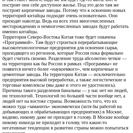
построят они себе доступное жилье. Под это дело там же
построят кирпичные заводы. Потому что к освоению новых
территорий китайцы подходят очень основательно. Они
приходят навсегда. Ведь на всех этих многочисленных
месторождениях и немногочисленных заводах будут работать
именно китайцы.
Территория Северо-Востока Китая тоже будет охвачена
«Программой». Там будут строиться перерабатывающие
высокотехнологичные предприятия для освоения сырья,
приходящего из регионов, которые Россия пока формально
будет считать своими. Разделение труда абсолютно четкое —
на территории как бы России в рамках «Программы» не
появится ничего более «наукоемкого», чем кирпичные и
цементные заводы. На территории Китая — исключительно
предприятия высокой переработки, а также логистические и
торговые комплексы (мы даже и этого не удостоились).
Причины такого разделения банальны — у нас нет ни людей,
ни технологий. Технологий по большей части вообще нет, а
людей нет на востоке страны. Возможность того, что их
можно туда «заманить» экономически (хотя бы работой на
добывающих и обрабатывающих предприятиях) в Москве,
видимо, никому даже не приходит в голову. В Москве вообще
никому никогда не приходит в голову, что какие-то
негативные тенденции в развитии страны можно попытаться