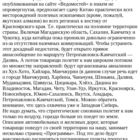
опубликованная на сайте «Ведомостей» и никем не
опровергнутая, предполагает сдачу Китаю практически всех
месторождений полезных ископаемых (кроме, пожалуй,
якутских алмазов) во всех регионах к востоку от
Красноярского края. Т.е. практически на половине территории
страны. Включая Магаданскую область, Сахалин, Камчатку и
Чукотку, куда китайцы пока проникли довольно ограниченно
из-за отсутствия наземных коммуникаций. Чтобы устранить
этот досадный недостаток, будет открыто прямое
авиасообщение по маршруту Петропавловск-Камчатский —
Далянь. А потом товарищи полетят к нам широким потоком
по множеству направлений: будут организованы авиалинии
из Хух-Хото, Хайлара, Манчжурии (в данном случае речь идет
о городе Манчжурия), Харбина, Чаньчуня, Шэньяна, Даляня,
Муданьцзяня, Цзямусы, Цицикара, Хэйхэ, Дацина во
Владивосток, Магадан, Читу, Улан-Удэ, Иркутск, Красноярск,
Новосибирск, Южно-Сахалинск, Якутск, Анадырь,
Петропавловск-Камчатский, Томск. Можно обратить
внимание, что здесь охвачена уже и Западная Сибирь.
Не надо думать, что стратегические союзники полетят к нам
только по воздуху, гораздо больше их поедет по земле.
Описание автомобильных и железных дорог, которые
товарищи поведут со своей территории на нашу, занимает
несколько страниц «Программы». Под это дело будут
максимально расширяться пограничные пункты пропуска.