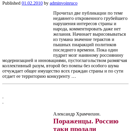
Published
01.02.2010
by
adminvoinruco
Прочитал две публикации по теме
недавнего откровенного грубейшего
нарушения интересов страны и
народа, комментировать даже нет
желания. Начинает вырисовываться
из тумана значение терактов и
пышных пиаракций политиков
последнего времени. Пока один
пудрит мозг наивному россиянину
модернизацией и инновациями, пустоглагольством размягчая
коллективный разум, второй без помпы без особого шума
отчуждает общее имущество всех граждан страны и по сути
отдает ее территорию конкуренту …
.
.
Александр Храмчихин.
Пораженцы. Россию
таки продали