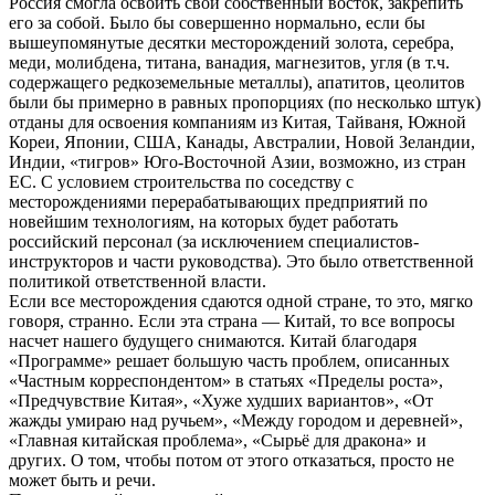
Россия смогла освоить свой собственный восток, закрепить
его за собой. Было бы совершенно нормально, если бы
вышеупомянутые десятки месторождений золота, серебра,
меди, молибдена, титана, ванадия, магнезитов, угля (в т.ч.
содержащего редкоземельные металлы), апатитов, цеолитов
были бы примерно в равных пропорциях (по несколько штук)
отданы для освоения компаниям из Китая, Тайваня, Южной
Кореи, Японии, США, Канады, Австралии, Новой Зеландии,
Индии, «тигров» Юго-Восточной Азии, возможно, из стран
ЕС. С условием строительства по соседству с
месторождениями перерабатывающих предприятий по
новейшим технологиям, на которых будет работать
российский персонал (за исключением специалистов-
инструкторов и части руководства). Это было ответственной
политикой ответственной власти.
Если все месторождения сдаются одной стране, то это, мягко
говоря, странно. Если эта страна — Китай, то все вопросы
насчет нашего будущего снимаются. Китай благодаря
«Программе» решает большую часть проблем, описанных
«Частным корреспондентом» в статьях «Пределы роста»,
«Предчувствие Китая», «Хуже худших вариантов», «От
жажды умираю над ручьем», «Между городом и деревней»,
«Главная китайская проблема», «Сырьё для дракона» и
других. О том, чтобы потом от этого отказаться, просто не
может быть и речи.