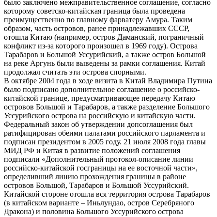
было заключено межправительственное соглашение, согласно
которому советско-китайская граница была проведена
преимущественно по главному фарватеру Амура. Таким
образом, часть островов, ранее принадлежавших СССР,
отошла Китаю (например, остров Даманский, пограничный
конфликт из-за которого произошел в 1969 году). Острова
Тарабаров и Большой Уссурийский, а также остров Большой
на реке Аргунь были выведены за рамки соглашения. Китай
продолжал считать эти острова спорными.
В октябре 2004 года в ходе визита в Китай Владимира Путина
было подписано дополнительное соглашение о российско-
китайской границе, предусматривающее передачу Китаю
островов Большой и Тарабаров, а также разделение Большого
Уссурийского острова на российскую и китайскую части.
Федеральный закон об утверждении допсоглашения был
ратифицирован обеими палатами российского парламента и
подписан президентом в 2005 году. 21 июля 2008 года главы
МИД РФ и Китая в развитие положений соглашения
подписали «Дополнительный протокол-описание линии
российско-китайской госграницы на ее восточной части»,
определивший линию прохождения границы в районе
островов Большой, Тарабаров и Большой Уссурийский.
Китайской стороне отошла вся территория острова Тарабаров
(в китайском варианте – Иньлундао, остров Серебряного
Дракона) и половина Большого Уссурийского острова