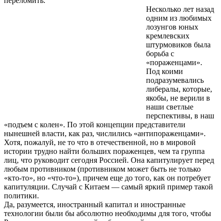
переломить.
Несколько лет назад
одним из любимых
лозунгов юных
кремлевских
штурмовиков была
борьба с
«пораженцами».
Под коими
подразумевались
либералы, которые,
якобы, не верили в
наши светлые
перспективы, в наш
«подъем с колен». По этой концепции представители
нынешней власти, как раз, числились «антипораженцами».
Хотя, пожалуй, не то что в отечественной, но в мировой
истории трудно найти больших пораженцев, чем та группа
лиц, что руководит сегодня Россией. Она капитулирует перед
любым противником (противником может быть не только
«кто-то», но «что-то»), причем еще до того, как он потребует
капитуляции. Случай с Китаем — самый яркий пример такой
политики.
Да, разумеется, иностранный капитал и иностранные
технологии были бы абсолютно необходимы для того, чтобы