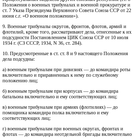
Положения о военных трибуналах и военной прокуратуре и
ст. 7 Указа Президиума Верховного Совета Союза ССР от 22
июня с.г. «О военном положении»).
9. Военные трибуналы округов, фронтов, флотов, армий и
флотилий, кроме того, рассматривают дела, отнесенные к их
подсудности Постановлением ЦИК Союза ССР от 10 июля
1934 г. (СЗ СССР, 1934, N 36, ст. 284).
10. Предусмотренные в ст. ст. 8 и 9 настоящего Положения
дела подсудны:
а) военным трибуналам при дивизиях — до командира роты
включительно и приравненных к нему по служебному
положению лиц;
б) военным трибуналам при корпусах — до командира
батальона включительно и ему соответствующих лиц;
в) военным трибуналам при армиях (флотилиях) — до
помощника командира полка включительно и ему
соответствующих лиц;
г) военным трибуналам при военных округах, фронтах и
флотах — до командира неотдельной бригады включительно