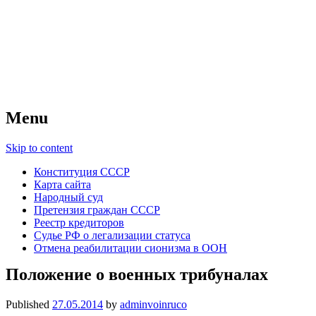
Советский Союз
Всесоюзное объединение избирателей
народов России — СССР
Menu
Skip to content
Конституция СССР
Карта сайта
Народный суд
Претензия граждан СССР
Реестр кредиторов
Судье РФ о легализации статуса
Отмена реабилитации сионизма в ООН
Положение о военных трибуналах
Published
27.05.2014
by
adminvoinruco