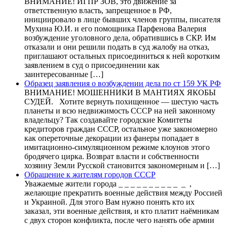
ВНИМАНИЕ! ИГПР ЗОВ, это движение за
ответственную власть, запрещенное в РФ,
инициировало в лице бывших членов группы, писателя
Мухина Ю.И. и его помощника Парфенова Валерия
возбуждение уголовного дела, обратившись в СКР. Им
отказали и они решили подать в суд жалобу на отказ,
приглашают остальных присоединиться к ней коротким
заявлением в суд о присоединении как
заинтересованные […]
Образец заявления о возбуждении дела по ст 159 УК РФ
ВНИМАНИЕ! МОШЕННИКИ В МАНТИЯХ ЯКОБЫ
СУДЕЙ. Хотите вернуть похищенное — шестую часть
планеты и всю недвижимость СССР на ней законному
владельцу? Так создавайте городские Комитеты
кредиторов граждан СССР, остальное уже закономерно
как опереточные декорации из фанеры попадает в
имитационно-симуляционном режиме клоунов этого
бродячего цирка. Возврат власти и собственности
хозяину Земли Русской становится закономерным и […]
Обращение к жителям городов СССР
Уважаемые жители города _ _ _ _ _ _ _ _ _ _ _ ,
желающие прекратить военные действия между Россией
и Украиной. Для этого Вам нужно понять кто их
заказал, эти военные действия, и кто платит наёмникам
с двух сторон конфликта, после чего нанять обе армии