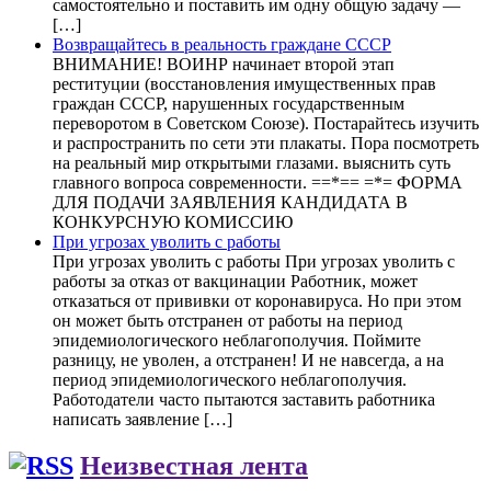
самостоятельно и поставить им одну общую задачу —
[…]
Возвращайтесь в реальность граждане СССР
ВНИМАНИЕ! ВОИНР начинает второй этап
реституции (восстановления имущественных прав
граждан СССР, нарушенных государственным
переворотом в Советском Союзе). Постарайтесь изучить
и распространить по сети эти плакаты. Пора посмотреть
на реальный мир открытыми глазами. выяснить суть
главного вопроса современности. ==*== =*= ФОРМА
ДЛЯ ПОДАЧИ ЗАЯВЛЕНИЯ КАНДИДАТА В
КОНКУРСНУЮ КОМИССИЮ
При угрозах уволить с работы
При угрозах уволить с работы При угрозах уволить с
работы за отказ от вакцинации Работник, может
отказаться от прививки от коронавируса. Но при этом
он может быть отстранен от работы на период
эпидемиологического неблагополучия. Поймите
разницу, не уволен, а отстранен! И не навсегда, а на
период эпидемиологического неблагополучия.
Работодатели часто пытаются заставить работника
написать заявление […]
Неизвестная лента