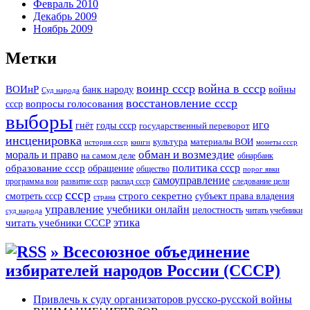
Февраль 2010
Декабрь 2009
Ноябрь 2009
Метки
воинр ссср
война в ссср
ВОИнР
войны
банк народу
Суд народа
восстановление ссср
вопросы голосования
ссср
выборы
иго
годы ссср
гнёт
государственный переворот
инсценировка
культура
материалы ВОИ
история ссср
книги
монеты ссср
мораль и право
обман и возмездие
на самом деле
обнарбанк
образование ссср
политика ссср
обращение
общество
порог явки
самоуправление
программа вои
развитие ссср
распад ссср
следование цели
ссср
строго секретно
субъект права владения
смотреть ссср
страна
управление
учебники онлайн
целостность
читать учебники
суд народа
читать учебники СССР
этика
» Всесоюзное объединение
избирателей народов России (СССР)
Привлечь к суду организаторов русско-русской войны