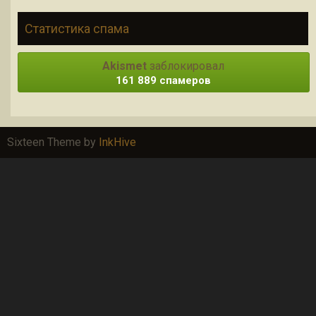
Статистика спама
Akismet
заблокировал
161 889 спамеров
Sixteen Theme by
InkHive