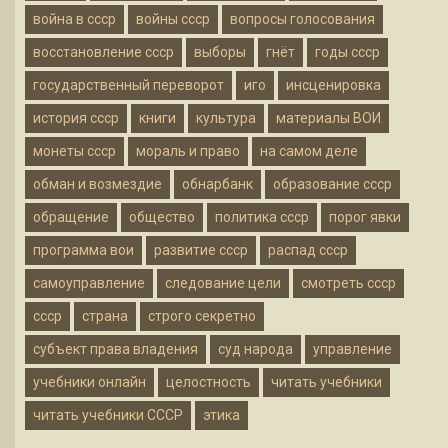
война в ссср
войны ссср
вопросы голосования
восстановление ссср
выборы
гнёт
годы ссср
государственный переворот
иго
инсценировка
история ссср
книги
культура
материалы ВОИ
монеты ссср
мораль и право
на самом деле
обман и возмездие
обнарбанк
образование ссср
обращение
общество
политика ссср
порог явки
программа вои
развитие ссср
распад ссср
самоуправление
следование цели
смотреть ссср
ссср
страна
строго секретно
субъект права владения
суд народа
управление
учебники онлайн
целостность
читать учебники
читать учебники СССР
этика