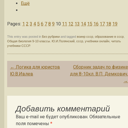
Ещё
Pages:
1
2
3
4
5
6
7
8
9
10
11
12
13
14
15
16
17
18
19
This entry was posted in
Без рубрики
and tagged
воинр ссср
,
образование в ссср
,
Общая биология 9-10 классы. Ю.И.Полянский
,
ссср
,
учебники онлайн
,
читать
учебники СССР
.
Post navigation
←
Логика для юристов
Сборник задач по физик
Ю.В.Ивлев
для 8-10кл. В.П. Демкович
Добавить комментарий
Ваш e-mail не будет опубликован.
Обязательные
поля помечены
*