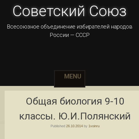
Советский Союз
Всесоюзное объединение избирателей народов
России — СССР
MENU
Skip to content
Общая биология 9-10
классы. Ю.И.Полянский
Published
26.10.2014
by
1voinru