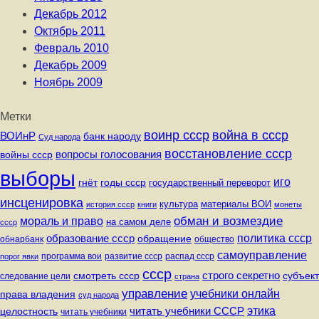
Декабрь 2012
Октябрь 2011
Февраль 2010
Декабрь 2009
Ноябрь 2009
Метки
воинр ссср
война в ссср
ВОИнР
банк народу
Суд народа
восстановление ссср
вопросы голосования
войны ссср
выборы
иго
годы ссср
гнёт
государственный переворот
инсценировка
культура
материалы ВОИ
история ссср
книги
монеты
мораль и право
обман и возмездие
на самом деле
ссср
образование ссср
политика ссср
обращение
обнарбанк
общество
самоуправление
программа вои
развитие ссср
распад ссср
порог явки
ссср
строго секретно
субъект
смотреть ссср
следование цели
страна
управление
учебники онлайн
права владения
суд народа
читать учебники СССР
этика
целостность
читать учебники