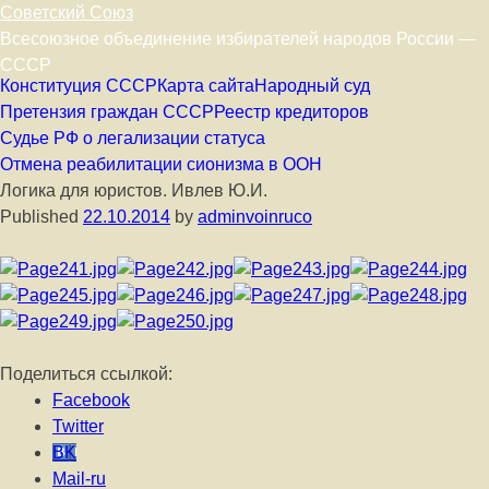
Советский Союз
Всесоюзное объединение избирателей народов России —
СССР
Skip to content
Конституция СССР
Карта сайта
Народный суд
Претензия граждан СССР
Реестр кредиторов
Судье РФ о легализации статуса
Отмена реабилитации сионизма в ООН
Логика для юристов. Ивлев Ю.И.
Published
22.10.2014
by
adminvoinruco
Поделиться ссылкой:
Facebook
Twitter
BK
Mail-ru