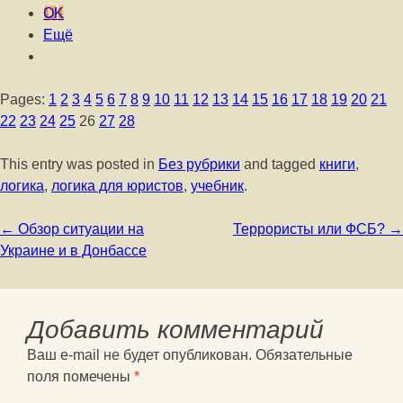
OK
Ещё
Pages:
1
2
3
4
5
6
7
8
9
10
11
12
13
14
15
16
17
18
19
20
21
22
23
24
25
26
27
28
This entry was posted in
Без рубрики
and tagged
книги
,
логика
,
логика для юристов
,
учебник
.
Post navigation
←
Обзор ситуации на
Террористы или ФСБ?
→
Украине и в Донбассе
Добавить комментарий
Ваш e-mail не будет опубликован.
Обязательные
поля помечены
*