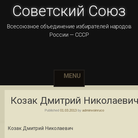
Советский Союз
Всесоюзное объединение избирателей народов
России — СССР
MENU
Skip to content
Козак Дмитрий Николаеви
Published
01.03.2013
by
adminvoinruco
Козак Дмитрий Николаевич