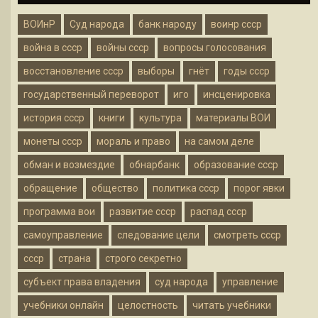
ВОИнР
Суд народа
банк народу
воинр ссср
война в ссср
войны ссср
вопросы голосования
восстановление ссср
выборы
гнёт
годы ссср
государственный переворот
иго
инсценировка
история ссср
книги
культура
материалы ВОИ
монеты ссср
мораль и право
на самом деле
обман и возмездие
обнарбанк
образование ссср
обращение
общество
политика ссср
порог явки
программа вои
развитие ссср
распад ссср
самоуправление
следование цели
смотреть ссср
ссср
страна
строго секретно
субъект права владения
суд народа
управление
учебники онлайн
целостность
читать учебники