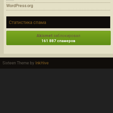
WordPress.org
Статистика спама
Akismet
заблокировал
161 887 спамеров
Sixteen Theme by
InkHive