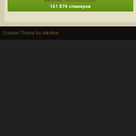
Akismet
заблокировал
161 874 спамеров
Sixteen Theme by
InkHive