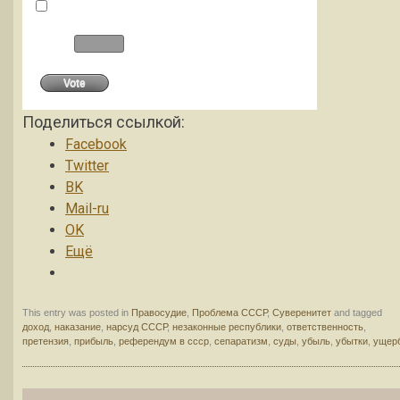
А кто если не они, мы ж малограмотные
Other:
Vote
View Results
Crowdsignal.com
Поделиться ссылкой:
Facebook
Twitter
BK
Mail-ru
OK
Ещё
This entry was posted in
Правосудие
,
Проблема СССР
,
Суверенитет
and tagged
доход
,
наказание
,
нарсуд СССР
,
незаконные республики
,
ответственность
,
претензия
,
прибыль
,
референдум в ссср
,
сепаратизм
,
суды
,
убыль
,
убытки
,
ущер