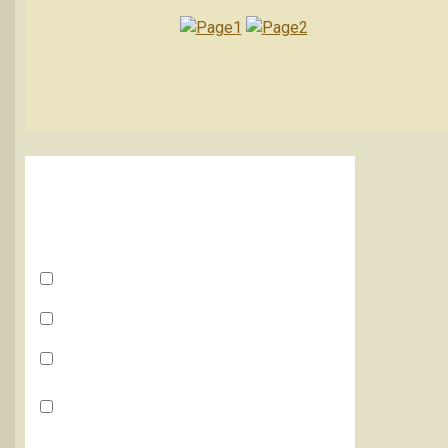
Поддерживаете ли Вы
Претензию?
Да, поддерживаю и присоединяюсь
Нет, тк я сепаратист и казнокрад
Воздержался, тк соучаствовал в
разграблении
Лучше им исправно платить налоги и
тарифы