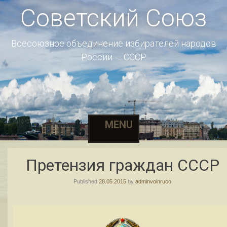
Советский Союз
Всесоюзное объединение избирателей народов
России — СССР
MENU
Skip to content
Претензия граждан СССР
Published
28.05.2015
by
adminvoinruco