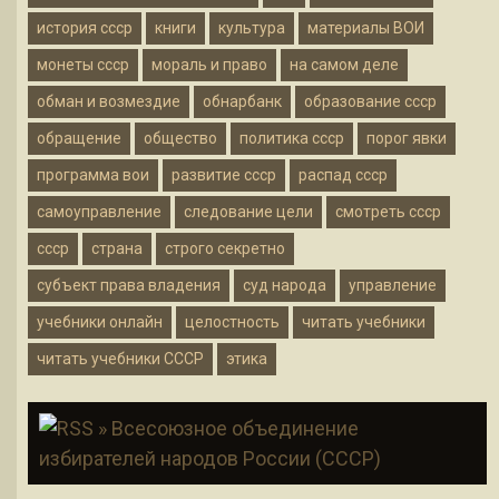
история ссср
книги
культура
материалы ВОИ
монеты ссср
мораль и право
на самом деле
обман и возмездие
обнарбанк
образование ссср
обращение
общество
политика ссср
порог явки
программа вои
развитие ссср
распад ссср
самоуправление
следование цели
смотреть ссср
ссср
страна
строго секретно
субъект права владения
суд народа
управление
учебники онлайн
целостность
читать учебники
читать учебники СССР
этика
» Всесоюзное объединение
избирателей народов России (СССР)