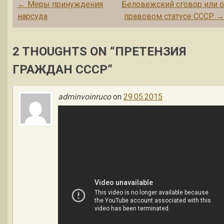
Post navigation
←
Меры принуждения
Беловежский сговор или 
нарсуда
правовом статусе СССР
2 THOUGHTS ON “
ПРЕТЕНЗИЯ
ГРАЖДАН СССР
”
adminvoinruco
on
29.05.2015