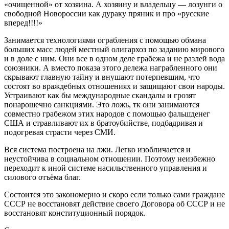
«очищенной» от хозяина. А хозяину и владельцу — лозунги о
свободной Новороссии как дураку пряник и про «русские
вперед!!!!»
Занимается технологиями ограбления с помощью обмана
больших масс людей местный олигархоз по заданию мирового
и в доле с ним. Они все в одном деле грабежа и не разлей вода
союзники. А вместо показа этого дележа награбленного они
скрывают главную тайну и внушают потерпевшим, что
состоят во враждебных отношениях и защищают свои народы.
Устраивают как бы международные скандалы и грозят
понарошечно санкциями. Это ложь, тк они занимаются
совместно грабежом этих народов с помощью фальшденег
США и стравливают их в братоубийстве, подбадривая и
подогревая страсти через СМИ.
Вся система построена на лжи. Легко изобличается и
неустойчива в социальном отношении. Поэтому неизбежно
переходит к иной системе насильственного управления и
силового отъёма благ.
Состоится это закономерно и скоро если только сами граждане
СССР не восстановят действие своего Договора об СССР и не
восстановят конституционный порядок.