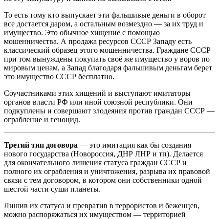
То есть тому кто выпускает эти фальшивые деньги в оборот
все достается даром, а остальным возмездно — за их труд и
имущество. Это обычное хищение с помощью
мошенничества. А продажа ресурсов СССР Западу есть
классический образец этого мошенничества. Граждане СССР
при том вынуждены покупать своё же имущество у воров по
мировым ценам, а Запад благодаря фальшивым деньгам берет
это имущество СССР бесплатно.
Соучастниками этих хищений и выступают имитаторы
органов власти РФ или иной союзной республики. Они
подкуплены и совершают злодеяния против граждан СССР —
ограбление и геноцид.
Третий тип договора
— это имитация как бы создания
нового государства (Новороссия, ДНР ЛНР и тп). Делается
для окончательного лишения статуса граждан СССР и
полного их ограбления и уничтожения, разрыва их правовой
связи с тем договором, в котором они собственники одной
шестой части суши планеты.
Лишив их статуса и превратив в террористов и беженцев,
можно распоряжаться их имуществом — территорией