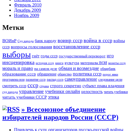
Февраль 2010
Декабрь 2009
Ноябрь 2009
Метки
воинр ссср
война в ссср
ВОИнР
войны
банк народу
Суд народа
восстановление ссср
вопросы голосования
ссср
выборы
иго
годы ссср
гнёт
государственный переворот
инсценировка
культура
материалы ВОИ
история ссср
книги
монеты ссср
мораль и право
обман и возмездие
на самом деле
обнарбанк
образование ссср
политика ссср
обращение
общество
порог явки
самоуправление
программа вои
развитие ссср
распад ссср
следование цели
ссср
строго секретно
субъект права владения
смотреть ссср
страна
управление
учебники онлайн
целостность
читать учебники
суд народа
читать учебники СССР
этика
» Всесоюзное объединение
избирателей народов России (СССР)
Привлечь к суду организаторов русско-русской войны