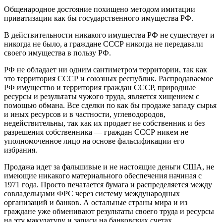
Общенародное достояние похищено методом имитации
приватизации как бы государственного имущества РФ.
В действительности никакого имущества РФ не существует и
никогда не было, а граждане СССР никогда не передавали
своего имущества в пользу РФ.
РФ не обладает ни одним сантиметром территории, так как
это территория СССР и союзных республик. Распродаваемое
РФ имущество и территория граждан СССР, природные
ресурсы и результаты чужого труда, является хищением с
помощью обмана. Все сделки по как бы продаже западу сырья
и иных ресурсов и в частности, углеводородов,
недействительны, так как их продает не собственник и без
разрешения собственника — граждан СССР никем не
уполномоченное лицо на основе фальсификации его
избрания.
Продажа идет за фальшивые и не настоящие деньги США, не
имеющие никакого материального обеспечения начиная с
1971 года. Просто печатается бумага и распределяется между
совладельцами ФРС через систему международных
организаций и банков. А остальные страны мира и из
граждане уже обменивают результаты своего труда и ресурсы
на эту макулатуру и записи на банковских счетах.