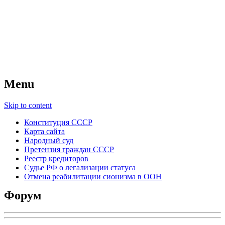
Советский Союз
Всесоюзное объединение избирателей
народов России — СССР
Menu
Skip to content
Конституция СССР
Карта сайта
Народный суд
Претензия граждан СССР
Реестр кредиторов
Судье РФ о легализации статуса
Отмена реабилитации сионизма в ООН
Форум