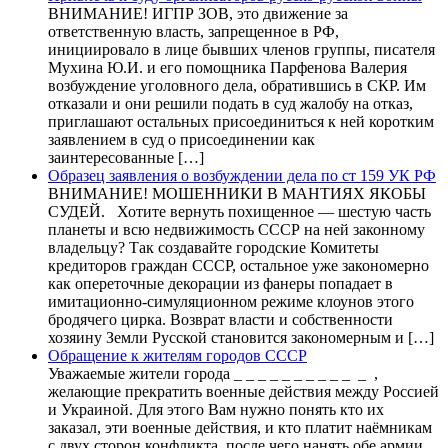
ВНИМАНИЕ! ИГПР ЗОВ, это движение за
ответственную власть, запрещенное в РФ,
инициировало в лице бывших членов группы, писателя
Мухина Ю.И. и его помощника Парфенова Валерия
возбуждение уголовного дела, обратившись в СКР. Им
отказали и они решили подать в суд жалобу на отказ,
приглашают остальных присоединиться к ней коротким
заявлением в суд о присоединении как
заинтересованные […]
Образец заявления о возбуждении дела по ст 159 УК РФ
ВНИМАНИЕ! МОШЕННИКИ В МАНТИЯХ ЯКОБЫ
СУДЕЙ. Хотите вернуть похищенное — шестую часть
планеты и всю недвижимость СССР на ней законному
владельцу? Так создавайте городские Комитеты
кредиторов граждан СССР, остальное уже закономерно
как опереточные декорации из фанеры попадает в
имитационно-симуляционном режиме клоунов этого
бродячего цирка. Возврат власти и собственности
хозяину Земли Русской становится закономерным и […]
Обращение к жителям городов СССР
Уважаемые жители города _ _ _ _ _ _ _ _ _ _ _ ,
желающие прекратить военные действия между Россией
и Украиной. Для этого Вам нужно понять кто их
заказал, эти военные действия, и кто платит наёмникам
с двух сторон конфликта, после чего нанять обе армии