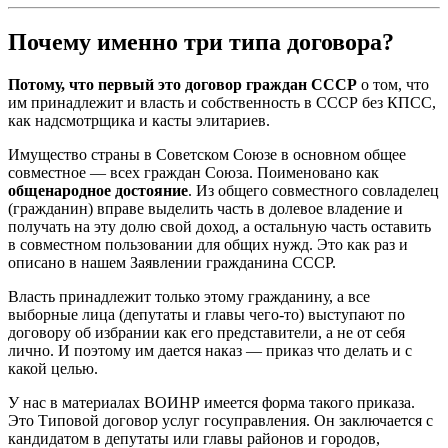
Почему именно три типа договора?
Потому, что первый это договор граждан СССР
о том, что
им принадлежит и власть и собственность в СССР без КПСС,
как надсмотрщика и касты элитариев.
Имущество страны в Советском Союзе в основном общее
совместное — всех граждан Союза. Поименовано как
общенародное достояние
. Из общего совместного совладелец
(гражданин) вправе выделить часть в долевое владение и
получать на эту долю свой доход, а остальную часть оставить
в совместном пользовании для общих нужд. Это как раз и
описано в нашем Заявлении гражданина СССР.
Власть принадлежит только этому гражданину, а все
выборные лица (депутаты и главы чего-то) выступают по
договору об избрании как его представители, а не от себя
лично. И поэтому им дается наказ — приказ что делать и с
какой целью.
У нас в материалах ВОИНР имеется форма такого приказа.
Это Типовой договор услуг госуправления. Он заключается с
кандидатом в депутаты или главы районов и городов,