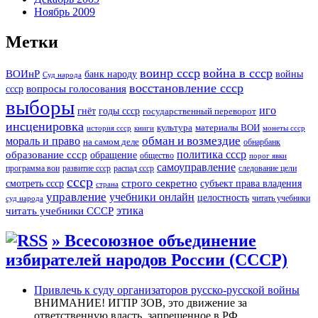
Ноябрь 2009
Метки
воинр ссср
война в ссср
ВОИнР
войны
банк народу
Суд народа
восстановление ссср
вопросы голосования
ссср
выборы
иго
годы ссср
гнёт
государственный переворот
инсценировка
культура
материалы ВОИ
история ссср
книги
монеты ссср
мораль и право
обман и возмездие
на самом деле
обнарбанк
образование ссср
политика ссср
обращение
общество
порог явки
самоуправление
программа вои
развитие ссср
распад ссср
следование цели
ссср
строго секретно
субъект права владения
смотреть ссср
страна
управление
учебники онлайн
целостность
читать учебники
суд народа
читать учебники СССР
этика
» Всесоюзное объединение
избирателей народов России (СССР)
Привлечь к суду организаторов русско-русской войны
ВНИМАНИЕ! ИГПР ЗОВ, это движение за
ответственную власть, запрещенное в РФ,