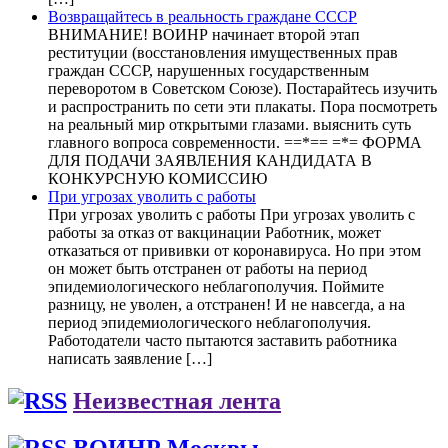
Возвращайтесь в реальность граждане СССР
ВНИМАНИЕ! ВОИНР начинает второй этап
реституции (восстановления имущественных прав
граждан СССР, нарушенных государственным
переворотом в Советском Союзе). Постарайтесь изучить
и распространить по сети эти плакаты. Пора посмотреть
на реальный мир открытыми глазами. выяснить суть
главного вопроса современности. ==*== =*= ФОРМА
ДЛЯ ПОДАЧИ ЗАЯВЛЕНИЯ КАНДИДАТА В
КОНКУРСНУЮ КОМИССИЮ
При угрозах уволить с работы
При угрозах уволить с работы При угрозах уволить с
работы за отказ от вакцинации Работник, может
отказаться от прививки от коронавируса. Но при этом
он может быть отстранен от работы на период
эпидемиологического неблагополучия. Поймите
разницу, не уволен, а отстранен! И не навсегда, а на
период эпидемиологического неблагополучия.
Работодатели часто пытаются заставить работника
написать заявление […]
Неизвестная лента
ВОИНР Москвы