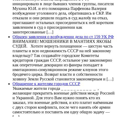
инициировало в лице бывших членов группы, писателя
Мухина Ю.И. и его помощника Парфенова Валерия
возбуждение уголовного дела, обратившись в СКР. Им
отказали и они решили подать в суд жалобу на отказ,
приглашают остальных присоединиться к ней коротким
заявлением в суд о присоединении как
заинтересованные […]
Образец заявления о возбуждении дела по ст 159 УК РФ
ВНИМАНИЕ! МОШЕННИКИ В МАНТИЯХ ЯКОБЫ
СУДЕЙ. Хотите вернуть похищенное — шестую часть
планеты и всю недвижимость СССР на ней законному
владельцу? Так создавайте городские Комитеты
кредиторов граждан СССР, остальное уже закономерно
как опереточные декорации из фанеры попадает в
имитационно-симуляционном режиме клоунов этого
бродячего цирка. Возврат власти и собственности
хозяину Земли Русской становится закономерным и […]
Обращение к жителям городов СССР
Уважаемые жители города _ _ _ _ _ _ _ _ _ _ _ ,
желающие прекратить военные действия между Россией
и Украиной. Для этого Вам нужно понять кто их
заказал, эти военные действия, и кто платит наёмникам
с двух сторон конфликта, после чего нанять обе армии
самостоятельно и поставить им одну общую задачу —
[…]