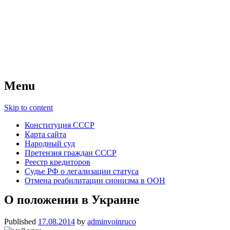
Советский Союз
Всесоюзное объединение избирателей
народов России — СССР
Menu
Skip to content
Конституция СССР
Карта сайта
Народный суд
Претензия граждан СССР
Реестр кредиторов
Судье РФ о легализации статуса
Отмена реабилитации сионизма в ООН
О положении в Украине
Published
17.08.2014
by
adminvoinruco