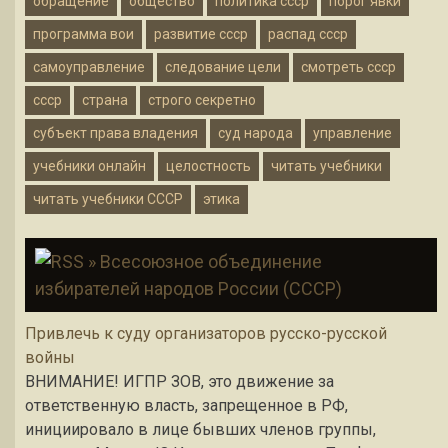
обращение
общество
политика ссср
порог явки
программа вои
развитие ссср
распад ссср
самоуправление
следование цели
смотреть ссср
ссср
страна
строго секретно
субъект права владения
суд народа
управление
учебники онлайн
целостность
читать учебники
читать учебники СССР
этика
» Всесоюзное объединение
избирателей народов России (СССР)
Привлечь к суду организаторов русско-русской
войны
ВНИМАНИЕ! ИГПР ЗОВ, это движение за
ответственную власть, запрещенное в РФ,
инициировало в лице бывших членов группы,