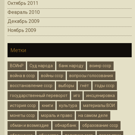
Октябрь 2011
Февраль 2010
Декабрь 2009
Ноябрь 2009
Метки
ВОИнР
Суд народа
банк народу
воинр ссср
война в ссср
войны ссср
вопросы голосования
восстановление ссср
выборы
гнёт
годы ссср
государственный переворот
иго
инсценировка
история ссср
книги
культура
материалы ВОИ
монеты ссср
мораль и право
на самом деле
обман и возмездие
обнарбанк
образование ссср