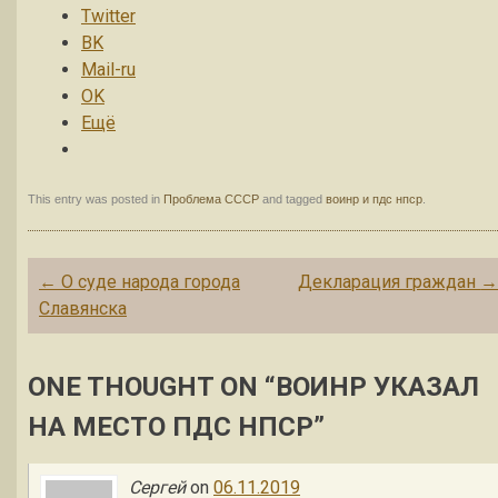
Twitter
BK
Mail-ru
OK
Ещё
This entry was posted in
Проблема СССР
and tagged
воинр и пдс нпср
.
Post navigation
←
О суде народа города
Декларация граждан
Славянска
ONE THOUGHT ON “
ВОИНР УКАЗАЛ
НА МЕСТО ПДС НПСР
”
Сергей
on
06.11.2019