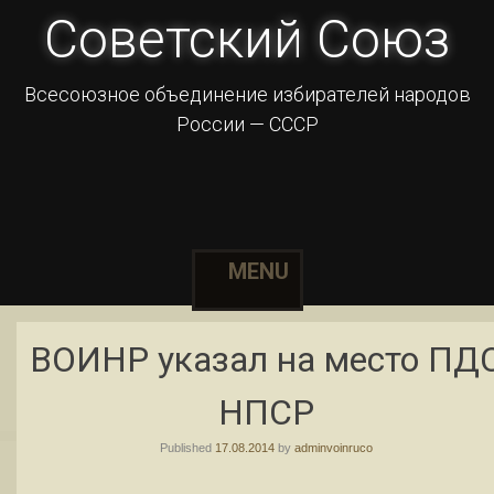
Советский Союз
Всесоюзное объединение избирателей народов
России — СССР
MENU
Skip to content
ВОИНР указал на место ПД
НПСР
Published
17.08.2014
by
adminvoinruco