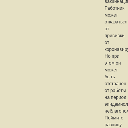
вакцинаци
Работник,
может
отказаться
от
прививки
от
коронавир
Но при
этом он
может
быть
отстранен
от работы
на период
эпидемиол
неблагопо
Поймите
разницу,