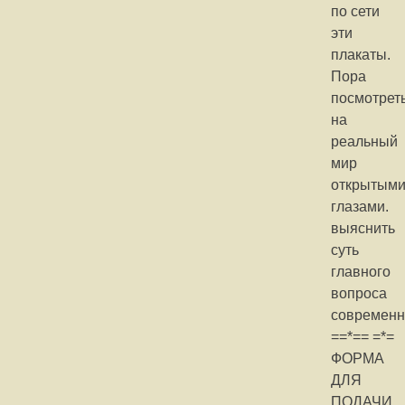
по сети
эти
плакаты.
Пора
посмотрет
на
реальный
мир
открытым
глазами.
выяснить
суть
главного
вопроса
современн
==*== =*=
ФОРМА
ДЛЯ
ПОДАЧИ