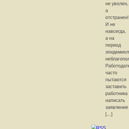
не уволен,
а
отстранен!
И не
навсегда,
а на
период
эпидемиол
неблагопо
Работодат
часто
пытаются
заставить
работника
написать
заявление
[…]