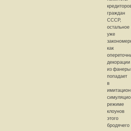
кредиторо
граждан
СССР,
остальное
уже
закономер
как
опереточн
декорации
из фанеры
попадает
в
имитацион
симуляци
режиме
клоунов
этого
бродячего