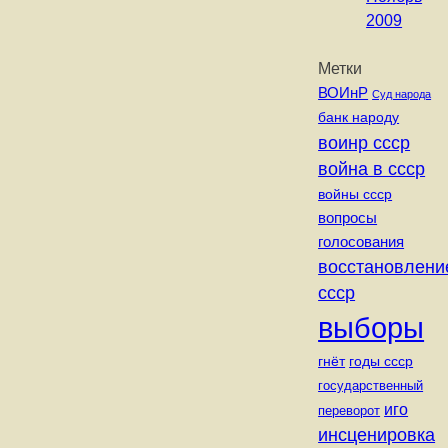
2009
Метки
ВОИнР
Суд народа
банк народу
воинр ссср
война в ссср
войны ссср
вопросы
голосования
восстановлени
ссср
выборы
годы ссср
гнёт
государственный
иго
переворот
инсценировка