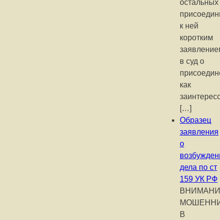
остальных
присоедин
к ней
коротким
заявление
в суд о
присоедин
как
заинтерес
[…]
Образец
заявления
о
возбужден
дела по ст
159 УК РФ
ВНИМАНИ
МОШЕНН
В