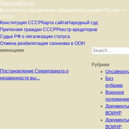
Советский Союз
Всесоюзное объединение избирателей народов России —
СССР
Skip to content
Конституция СССР
Карта сайта
Народный суд
Претензия граждан СССР
Реестр кредиторов
Судье РФ о легализации статуса
Отмена реабилитации сионизма в ООН
имеющими
Search for:
Рубрики
Постановление Секретариата о
Uncategori
незаконности вы...
Без
рубрики
Военное
положени
Документ
ВОИНР
Документ
ВОИНР