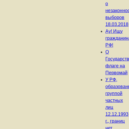
о
незаконно
выборов
18.03.2018
Ау! Ищу
гражданин
РФ!
О
Государст
флаге на
Первомай
У РФ,
образован
группой
частных
лиц
12.12.1993
г., границ
нет