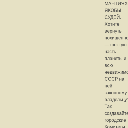
МАНТИЯХ
ЯКОБЫ
СУДЕЙ.
Хотите
вернуть
похищенн
— шестую
часть
планеты и
всю
недвижимо
СССР на
ней
законному
владельцу
Так
создавайт
городские
Комитеты