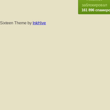
заблокировал
161 896 спамер
Sixteen Theme by
InkHive