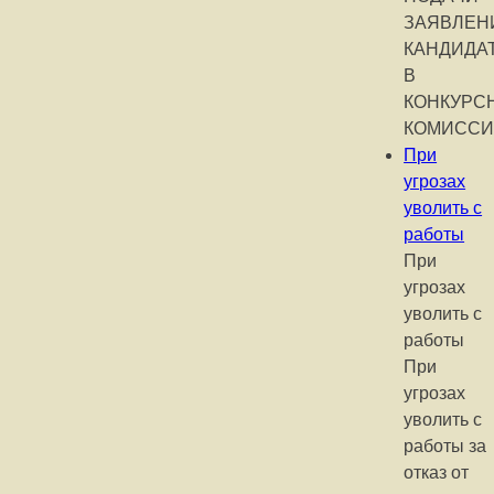
ЗАЯВЛЕН
КАНДИДА
В
КОНКУРС
КОМИСС
При
угрозах
уволить с
работы
При
угрозах
уволить с
работы
При
угрозах
уволить с
работы за
отказ от