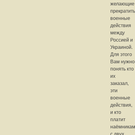
желающие
прекратит
военные
действия
между
Россией и
Украиной.
Для этого
Вам нужно
понять кто
их
заказал,
эти
военные
действия,
и кто
платит
наёмника
с двух