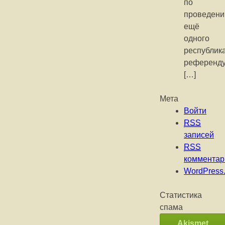
по
проведен
ещё
одного
республик
референду
[…]
Мета
Войти
RSS
записей
RSS
комментар
WordPress.
Статистика
спама
Akismet