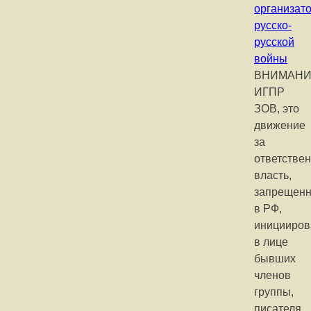
организат
русско-
русской
войны
ВНИМАНИ
ИГПР
ЗОВ, это
движение
за
ответстве
власть,
запрещен
в РФ,
иницииров
в лице
бывших
членов
группы,
писателя