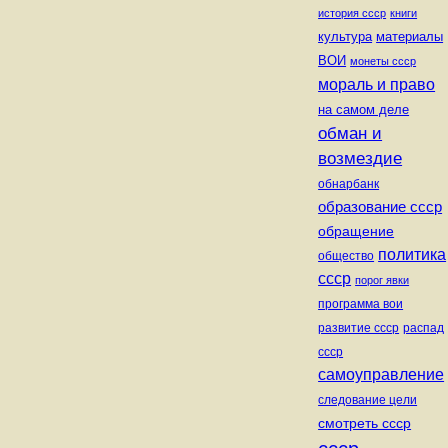
история ссср
книги
культура
материалы
ВОИ
монеты ссср
мораль и право
на самом деле
обман и
возмездие
обнарбанк
образование ссср
обращение
политика
общество
ссср
порог явки
программа вои
развитие ссср
распад
ссср
самоуправление
следование цели
смотреть ссср