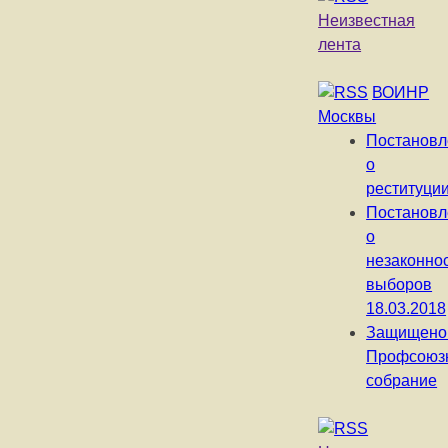
Неизвестная
лента
ВОИНР
Москвы
Постановл
о
реституци
Постановл
о
незаконно
выборов
18.03.2018
Защищено
Профсоюз
собрание