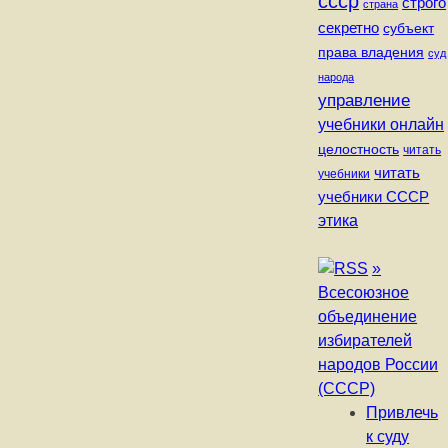
ссср
строго
страна
секретно
субъект
права владения
суд
народа
управление
учебники онлайн
целостность
читать
читать
учебники
учебники СССР
этика
»
Всесоюзное
объединение
избирателей
народов России
(СССР)
Привлечь
к суду