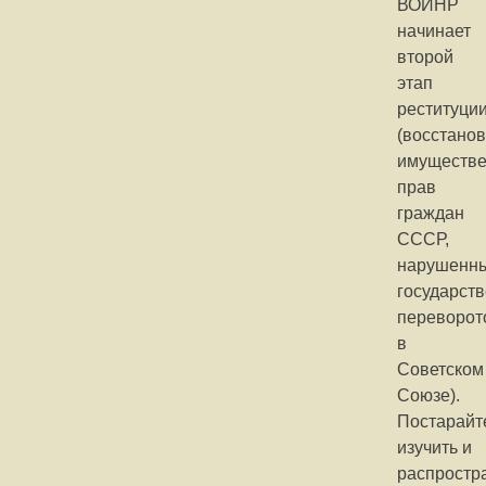
ВОИНР
начинает
второй
этап
реституци
(восстано
имуществ
прав
граждан
СССР,
нарушенн
государст
переворот
в
Советском
Союзе).
Постарайт
изучить и
распростр