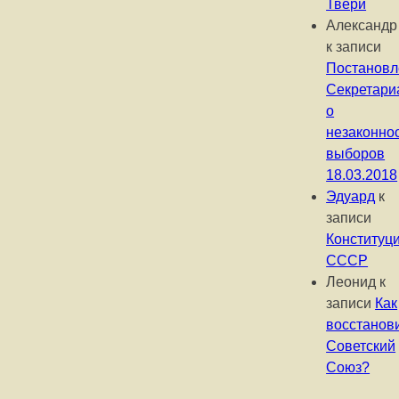
Твери
Александр
к записи
Постановл
Секретари
о
незаконно
выборов
18.03.2018
Эдуард
к
записи
Конституц
СССР
Леонид
к
записи
Как
восстанов
Советский
Союз?