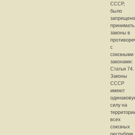
СССР,
было
запрещен
принимать
законы в
противоре
с
союзными
законами:
Статья 74.
Законы
СССР
имеют
одинакову
силу на
территори
всех
союзных
республик.