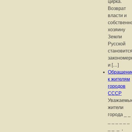
цирка.
Возврат
власти и
собственн
хозяину
Земли
Русской
становитс
закономе
и […]
Обращени
к жителям
городов
СССР
Уважаемы
жители
города _ _
_ _ _ _ _ _
_ _ _ ,