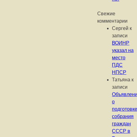
Свежие
комментарии
Сергей
к
записи
ВОИНР
указал на
место
ПДС
НПСР
Татьяна
к
записи
Объявлен
о
подготовк
собрания
граждан
СССР в