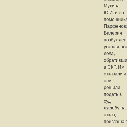
Мухина
Ю.И. и его
помощник
Парфенов
Валерия
возбужден
уголовног
дела,
обративши
в СКР. Им
отказали и
они
решили
подать в
суд
жалобу на
отказ,
приглаша