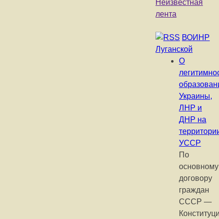
Неизвестная
лента
ВОИНР
Луганской
О
легитимно
образован
Украины,
ЛНР и
ДНР на
территори
УССР
По
основному
договору
граждан
СССР —
Конституц