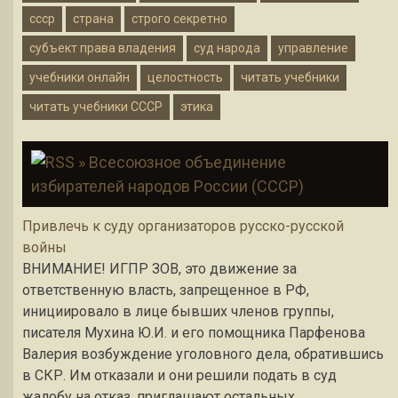
ссср
страна
строго секретно
субъект права владения
суд народа
управление
учебники онлайн
целостность
читать учебники
читать учебники СССР
этика
» Всесоюзное объединение
избирателей народов России (СССР)
Привлечь к суду организаторов русско-русской
войны
ВНИМАНИЕ! ИГПР ЗОВ, это движение за
ответственную власть, запрещенное в РФ,
инициировало в лице бывших членов группы,
писателя Мухина Ю.И. и его помощника Парфенова
Валерия возбуждение уголовного дела, обратившись
в СКР. Им отказали и они решили подать в суд
жалобу на отказ, приглашают остальных