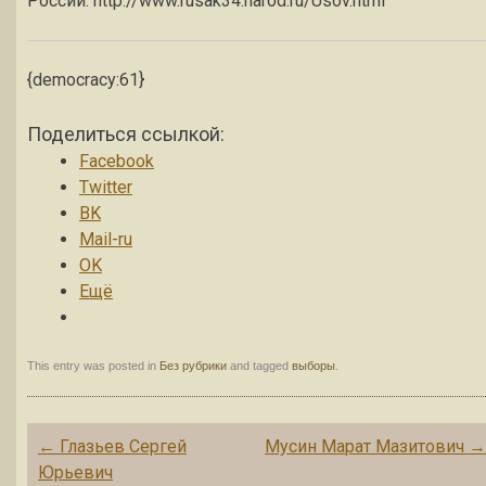
России. http://www.rusak34.narod.ru/Usov.html
{democracy:61}
Поделиться ссылкой:
Facebook
Twitter
BK
Mail-ru
OK
Ещё
This entry was posted in
Без рубрики
and tagged
выборы
.
Post navigation
←
Глазьев Сергей
Мусин Марат Мазитович
Юрьевич