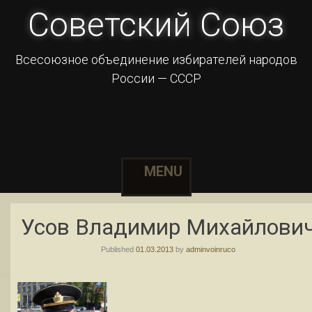
Советский Союз
Всесоюзное объединение избирателей народов
России — СССР
MENU
Skip to content
Усов Владимир Михайлови
Published
01.03.2013
by
adminvoinruco