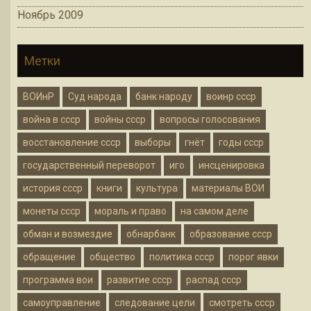
Ноябрь 2009
Метки
ВОИнР
Суд народа
банк народу
воинр ссср
война в ссср
войны ссср
вопросы голосования
восстановление ссср
выборы
гнёт
годы ссср
государственный переворот
иго
инсценировка
история ссср
книги
культура
материалы ВОИ
монеты ссср
мораль и право
на самом деле
обман и возмездие
обнарбанк
образование ссср
обращение
общество
политика ссср
порог явки
программа вои
развитие ссср
распад ссср
самоуправление
следование цели
смотреть ссср