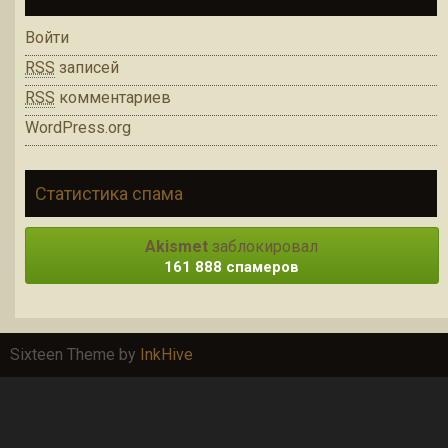
Войти
RSS
записей
RSS
комментариев
WordPress.org
Статистика спама
Akismet
заблокировал
161 888 спамеров
Sixteen Theme by
InkHive