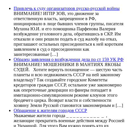
Привлечь к суду организаторов русско-русской войны
ВНИМАНИЕ! ИГПР ЗОВ, это движение за
ответственную власть, запрещенное в РФ,
инициировало в лице бывших членов группы, писателя
Мухина Ю.И. и его помощника Парфенова Валерия
возбуждение уголовного дела, обратившись в СКР. Им
отказали и они решили подать в суд жалобу на отказ,
приглашают остальных присоединиться к ней коротким
заявлением в суд о присоединении как
заинтересованные […]
Образец заявления о возбуждении дела по ст 159 УК РФ
ВНИМАНИЕ! МОШЕННИКИ В МАНТИЯХ ЯКОБЫ
СУДЕЙ. Хотите вернуть похищенное — шестую часть
планеты и всю недвижимость СССР на ней законному
владельцу? Так создавайте городские Комитеты
кредиторов граждан СССР, остальное уже закономерно
как опереточные декорации из фанеры попадает в
имитационно-симуляционном режиме клоунов этого
бродячего цирка. Возврат власти и собственности
хозяину Земли Русской становится закономерным и […]
Обращение к жителям городов СССР
Уважаемые жители города _ _ _ _ _ _ _ _ _ _ _ ,
желающие прекратить военные действия между Россией
и Украиной. Для этого Вам нужно понять кто их