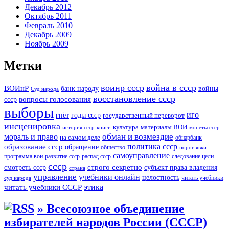
Декабрь 2012
Октябрь 2011
Февраль 2010
Декабрь 2009
Ноябрь 2009
Метки
воинр ссср
война в ссср
ВОИнР
войны
банк народу
Суд народа
восстановление ссср
вопросы голосования
ссср
выборы
иго
годы ссср
гнёт
государственный переворот
инсценировка
культура
материалы ВОИ
история ссср
книги
монеты ссср
мораль и право
обман и возмездие
на самом деле
обнарбанк
образование ссср
политика ссср
обращение
общество
порог явки
самоуправление
программа вои
развитие ссср
распад ссср
следование цели
ссср
строго секретно
субъект права владения
смотреть ссср
страна
управление
учебники онлайн
целостность
читать учебники
суд народа
читать учебники СССР
этика
» Всесоюзное объединение
избирателей народов России (СССР)