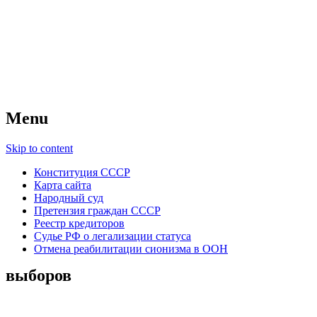
Советский Союз
Всесоюзное объединение избирателей
народов России — СССР
Menu
Skip to content
Конституция СССР
Карта сайта
Народный суд
Претензия граждан СССР
Реестр кредиторов
Судье РФ о легализации статуса
Отмена реабилитации сионизма в ООН
выборов