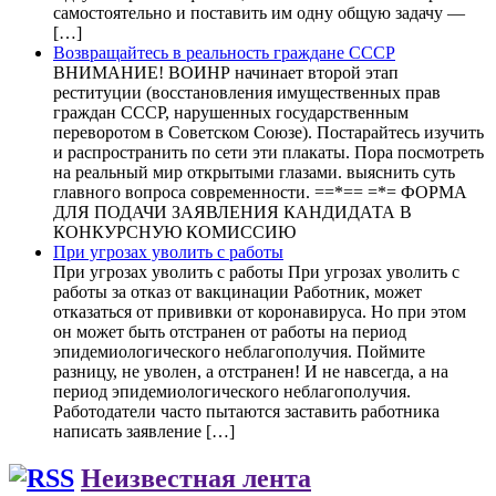
самостоятельно и поставить им одну общую задачу —
[…]
Возвращайтесь в реальность граждане СССР
ВНИМАНИЕ! ВОИНР начинает второй этап
реституции (восстановления имущественных прав
граждан СССР, нарушенных государственным
переворотом в Советском Союзе). Постарайтесь изучить
и распространить по сети эти плакаты. Пора посмотреть
на реальный мир открытыми глазами. выяснить суть
главного вопроса современности. ==*== =*= ФОРМА
ДЛЯ ПОДАЧИ ЗАЯВЛЕНИЯ КАНДИДАТА В
КОНКУРСНУЮ КОМИССИЮ
При угрозах уволить с работы
При угрозах уволить с работы При угрозах уволить с
работы за отказ от вакцинации Работник, может
отказаться от прививки от коронавируса. Но при этом
он может быть отстранен от работы на период
эпидемиологического неблагополучия. Поймите
разницу, не уволен, а отстранен! И не навсегда, а на
период эпидемиологического неблагополучия.
Работодатели часто пытаются заставить работника
написать заявление […]
Неизвестная лента