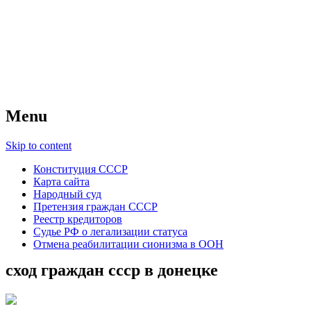
Советский Союз
Всесоюзное объединение избирателей
народов России — СССР
Menu
Skip to content
Конституция СССР
Карта сайта
Народный суд
Претензия граждан СССР
Реестр кредиторов
Судье РФ о легализации статуса
Отмена реабилитации сионизма в ООН
сход граждан ссср в донецке