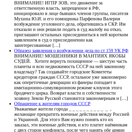
ВНИМАНИЕ! ИГПР ЗОВ, это движение за
ответственную власть, запрещенное в РФ,
инициировало в лице бывших членов группы, писателя
Мухина Ю.И. и его помощника Парфенова Валерия
возбуждение уголовного дела, обратившись в СКР. Им
отказали и они решили подать в суд жалобу на отказ,
приглашают остальных присоединиться к ней коротким
заявлением в суд о присоединении как
заинтересованные […]
Образец заявления о возбуждении дела по ст 159 УК РФ
ВНИМАНИЕ! МОШЕННИКИ В МАНТИЯХ ЯКОБЫ
СУДЕЙ. Хотите вернуть похищенное — шестую часть
планеты и всю недвижимость СССР на ней законному
владельцу? Так создавайте городские Комитеты
кредиторов граждан СССР, остальное уже закономерно
как опереточные декорации из фанеры попадает в
имитационно-симуляционном режиме клоунов этого
бродячего цирка. Возврат власти и собственности
хозяину Земли Русской становится закономерным и […]
Обращение к жителям городов СССР
Уважаемые жители города _ _ _ _ _ _ _ _ _ _ _ ,
желающие прекратить военные действия между Россией
и Украиной. Для этого Вам нужно понять кто их
заказал, эти военные действия, и кто платит наёмникам
с двух сторон конфликта, после чего нанять обе армии