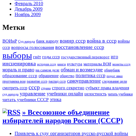
Февраль 2010
Декабрь 2009
Ноябрь 2009
Метки
воинр ссср
война в ссср
ВОИнР
войны
банк народу
Суд народа
восстановление ссср
вопросы голосования
ссср
выборы
иго
годы ссср
гнёт
государственный переворот
инсценировка
культура
материалы ВОИ
история ссср
книги
монеты ссср
мораль и право
обман и возмездие
на самом деле
обнарбанк
образование ссср
политика ссср
обращение
общество
порог явки
самоуправление
программа вои
развитие ссср
распад ссср
следование цели
ссср
строго секретно
субъект права владения
смотреть ссср
страна
управление
учебники онлайн
целостность
читать учебники
суд народа
читать учебники СССР
этика
» Всесоюзное объединение
избирателей народов России (СССР)
Привлечь к суду организаторов русско-русской войны