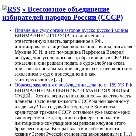
» Всесоюзное объединение
избирателей народов России (СССР)
Привлечь к суду организаторов русско-русской войны
ВНИМАНИЕ! ИГПР ЗОВ, это движение за
ответственную власть, запрещенное в РФ,
инициировало в лице бывших членов группы, писателя
Мухина Ю.И. и его помощника Парфенова Валерия
возбуждение уголовного дела, обратившись в СКР. Им
отказали и они решили подать в суд жалобу на отказ,
приглашают остальных присоединиться к ней коротким
заявлением в суд о присоединении как
заинтересованные […]
Образец заявления о возбуждении дела по ст 159 УК РФ
ВНИМАНИЕ! МОШЕННИКИ В МАНТИЯХ ЯКОБЫ
СУДЕЙ. Хотите вернуть похищенное — шестую часть
планеты и всю недвижимость СССР на ней законному
владельцу? Так создавайте городские Комитеты
кредиторов граждан СССР, остальное уже закономерно
как опереточные декорации из фанеры попадает в
имитационно-симуляционном режиме клоунов этого
бродячего цирка. Возврат власти и собственности
хозяину Земли Русской становится закономерным и […]