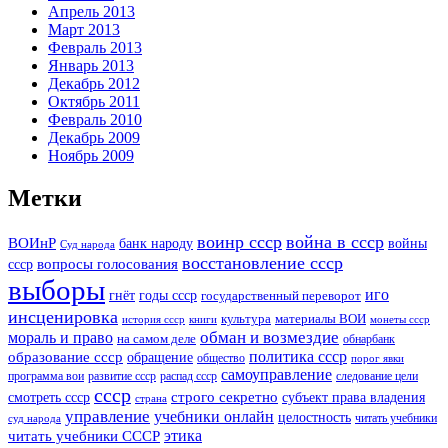
Апрель 2013
Март 2013
Февраль 2013
Январь 2013
Декабрь 2012
Октябрь 2011
Февраль 2010
Декабрь 2009
Ноябрь 2009
Метки
воинр ссср
война в ссср
ВОИнР
войны
банк народу
Суд народа
восстановление ссср
вопросы голосования
ссср
выборы
иго
годы ссср
гнёт
государственный переворот
инсценировка
культура
материалы ВОИ
история ссср
книги
монеты ссср
мораль и право
обман и возмездие
на самом деле
обнарбанк
образование ссср
политика ссср
обращение
общество
порог явки
самоуправление
программа вои
развитие ссср
распад ссср
следование цели
ссср
строго секретно
субъект права владения
смотреть ссср
страна
управление
учебники онлайн
целостность
читать учебники
суд народа
читать учебники СССР
этика