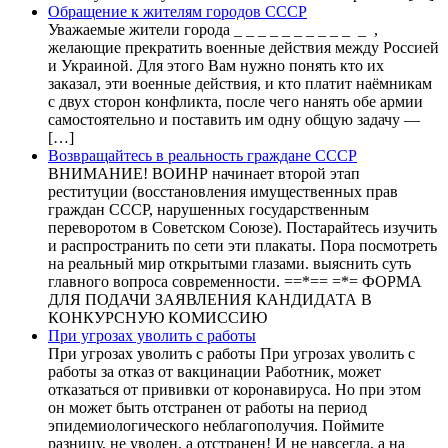
Обращение к жителям городов СССР
Уважаемые жители города _ _ _ _ _ _ _ _ _ _ _ ,
желающие прекратить военные действия между Россией
и Украиной. Для этого Вам нужно понять кто их
заказал, эти военные действия, и кто платит наёмникам
с двух сторон конфликта, после чего нанять обе армии
самостоятельно и поставить им одну общую задачу —
[…]
Возвращайтесь в реальность граждане СССР
ВНИМАНИЕ! ВОИНР начинает второй этап
реституции (восстановления имущественных прав
граждан СССР, нарушенных государственным
переворотом в Советском Союзе). Постарайтесь изучить
и распространить по сети эти плакаты. Пора посмотреть
на реальный мир открытыми глазами. выяснить суть
главного вопроса современности. ==*== =*= ФОРМА
ДЛЯ ПОДАЧИ ЗАЯВЛЕНИЯ КАНДИДАТА В
КОНКУРСНУЮ КОМИССИЮ
При угрозах уволить с работы
При угрозах уволить с работы При угрозах уволить с
работы за отказ от вакцинации Работник, может
отказаться от прививки от коронавируса. Но при этом
он может быть отстранен от работы на период
эпидемиологического неблагополучия. Поймите
разницу, не уволен, а отстранен! И не навсегда, а на