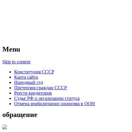
Советский Союз
Всесоюзное объединение избирателей
народов России — СССР
Menu
Skip to content
Конституция СССР
Карта сайта
Народный суд
Претензия граждан СССР
Реестр кредиторов
Судье РФ о легализации статуса
Отмена реабилитации сионизма в ООН
обращение