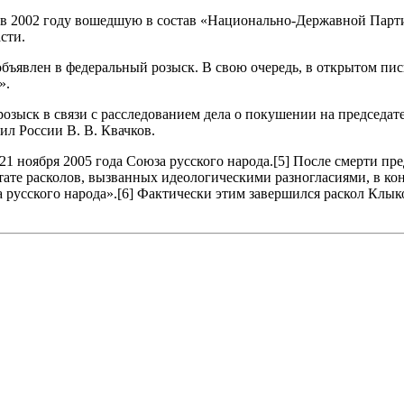
 в 2002 году вошедшую в состав «Национально-Державной Парт
сти.
бъявлен в федеральный розыск. В свою очередь, в открытом пи
».
озыск в связи с расследованием дела о покушении на председат
л России В. В. Квачков.
21 ноября 2005 года Союза русского народа.[5] После смерти пр
те расколов, вызванных идеологическими разногласиями, в конц
 русского народа».[6] Фактически этим завершился раскол Клыко