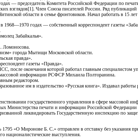
годах — председатель Комитета Российской Федерации по печат
их взглядов[1]. Член Союза писателей России. Ряд публикаци
Читинской области в семье фронтовиков. Начал работать в 15 лет
 в 1968—1970 годах — собственный корреспондент газеты «Заба
.
молец Забайкалья».
.
. Ломоносова.
унизм» города Мытищи Московской области.
ьская правда».
респондент газеты «Правда».
СС, после окончания которой работал главным специалистом у
и массовой информации РСФСР Михаила Полторанина.
лавным редактором.
бразованное им в издательство «Русская книга». Издавал работы
шенствовании государственного управления в сфере массовой и
ных Министерства печати и информации Российской Федерации 
 призванной ликвидировать Государственную инспекцию по защ
№ 1795 «О Миронове Б. С.» отправлен в отставку без указания п
 его националистические выступления.