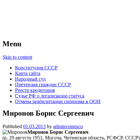
Советский Союз
Всесоюзное объединение избирателей 
Menu
Skip to content
Конституция СССР
Карта сайта
Народный суд
Претензия граждан СССР
Реестр кредиторов
Судье РФ о легализации статуса
Отмена реабилитации сионизма в ООН
Миронов Борис Сергеевич
Published
01.03.2013
by
adminvoinruco
Миронов Борис Сергеевич
(р. 29 августа 1951, Могоча, Читинская область, РСФСР, ССС