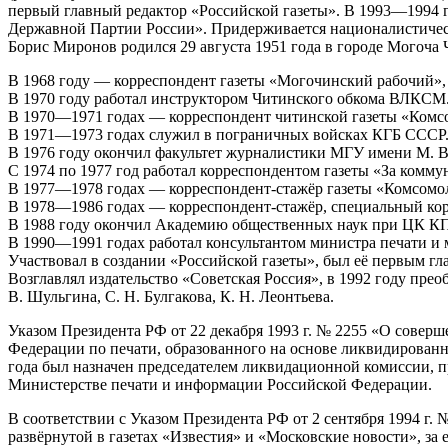
первый главный редактор «Российской газеты». В 1993—1994 
Державной Партии России». Придерживается националистическ
Борис Миронов родился 29 августа 1951 года в городе Могоча 
В 1968 году — корреспондент газеты «Могочинский рабочий»,
В 1970 году работал инструктором Читинского обкома ВЛКСМ
В 1970—1971 годах — корреспондент читинской газеты «Комсо
В 1971—1973 годах служил в пограничных войсках КГБ СССР
В 1976 году окончил факультет журналистики МГУ имени М. В
С 1974 по 1977 год работал корреспондентом газеты «За комм
В 1977—1978 годах — корреспондент-стажёр газеты «Комсомол
В 1978—1986 годах — корреспондент-стажёр, специальный кор
В 1988 году окончил Академию общественных наук при ЦК КП
В 1990—1991 годах работал консультантом министра печати 
Участвовал в создании «Российской газеты», был её первым г
Возглавлял издательство «Советская Россия», в 1992 году прео
В. Шульгина, C. Н. Булгакова, К. Н. Леонтьева.
Указом Президента РФ от 22 декабря 1993 г. № 2255 «О совер
Федерации по печати, образованного на основе ликвидирован
года был назначен председателем ликвидационной комиссии,
Министерстве печати и информации Российской Федерации.
В соответствии с Указом Президента РФ от 2 сентября 1994 г. 
развёрнутой в газетах «Известия» и «Московские новости», за