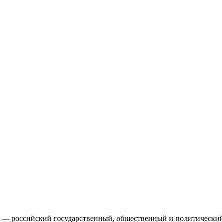
народов России — СССР
Р) — российский государственный, общественный и политический