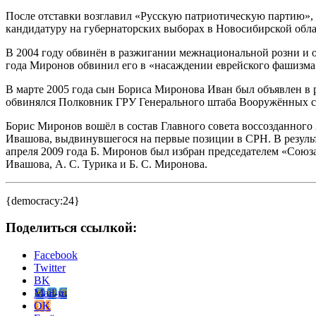
После отставки возглавил «Русскую патриотическую партию»,
кандидатуру на губернаторских выборах в Новосибирской обла
В 2004 году обвинён в разжигании межнациональной розни и о
года Миронов обвинил его в «насаждении еврейского фашизма
В марте 2005 года сын Бориса Миронова Иван был объявлен в р
обвинялся Полковник ГРУ Генерального штаба Вооружённых си
Борис Миронов вошёл в состав Главного совета воссозданного 
Ивашова, выдвинувшегося на первые позиции в СРН. В результа
апреля 2009 года Б. Миронов был избран председателем «Союза
Ивашова, А. С. Турика и Б. С. Миронова.
{democracy:24}
Поделиться ссылкой:
Facebook
Twitter
BK
Mail-ru
OK