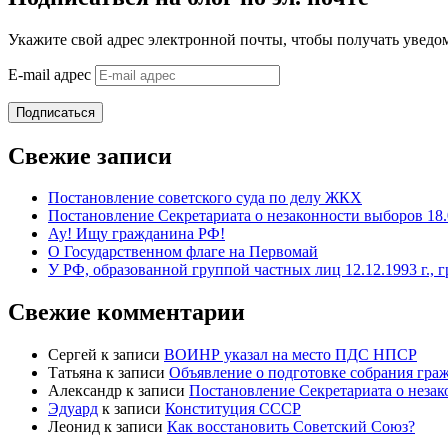
Укажите свой адрес электронной почты, чтобы получать уведом
E-mail адрес
Подписаться
Свежие записи
Постановление советского суда по делу ЖКХ
Постановление Секретариата о незаконности выборов 18.
Ау! Ищу гражданина РФ!
О Государственном флаге на Первомай
У РФ, образованной группой частных лиц 12.12.1993 г., 
Свежие комментарии
Сергей
к записи
ВОИНР указал на место ПДС НПСР
Татьяна
к записи
Объявление о подготовке собрания гра
Александр
к записи
Постановление Секретариата о незак
Эдуард
к записи
Конституция СССР
Леонид
к записи
Как восстановить Советский Союз?