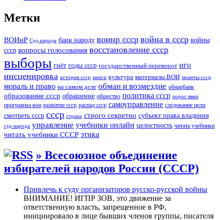
Метки
воинр ссср
война в ссср
ВОИнР
войны
банк народу
Суд народа
восстановление ссср
вопросы голосования
ссср
выборы
иго
годы ссср
гнёт
государственный переворот
инсценировка
культура
материалы ВОИ
история ссср
книги
монеты ссср
мораль и право
обман и возмездие
на самом деле
обнарбанк
образование ссср
политика ссср
обращение
общество
порог явки
самоуправление
программа вои
развитие ссср
распад ссср
следование цели
ссср
строго секретно
субъект права владения
смотреть ссср
страна
управление
учебники онлайн
целостность
читать учебники
суд народа
читать учебники СССР
этика
» Всесоюзное объединение
избирателей народов России (СССР)
Привлечь к суду организаторов русско-русской войны
ВНИМАНИЕ! ИГПР ЗОВ, это движение за
ответственную власть, запрещенное в РФ,
инициировало в лице бывших членов группы, писателя