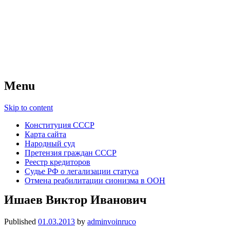
Советский Союз
Всесоюзное объединение избирателей
народов России — СССР
Menu
Skip to content
Конституция СССР
Карта сайта
Народный суд
Претензия граждан СССР
Реестр кредиторов
Судье РФ о легализации статуса
Отмена реабилитации сионизма в ООН
Ишаев Виктор Иванович
Published
01.03.2013
by
adminvoinruco