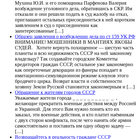
Мухина Ю.И. и его помощника Парфенова Валерия
возбуждение уголовного дела, обратившись в СКР. Им
отказали и они решили подать в суд жалобу на отказ,
приглашают остальных присоединиться к ней коротким
заявлением в суд о присоединении как
заинтересованные […]
Образец заявления о возбуждении дела по ст 159 УК РФ
ВНИМАНИЕ! МОШЕННИКИ В МАНТИЯХ ЯКОБЫ
СУДЕЙ. Хотите вернуть похищенное — шестую часть
планеты и всю недвижимость СССР на ней законному
владельцу? Так создавайте городские Комитеты
кредиторов граждан СССР, остальное уже закономерно
как опереточные декорации из фанеры попадает в
имитационно-симуляционном режиме клоунов этого
бродячего цирка. Возврат власти и собственности
хозяину Земли Русской становится закономерным и […]
Обращение к жителям городов СССР
Уважаемые жители города _ _ _ _ _ _ _ _ _ _ _ ,
желающие прекратить военные действия между Россией
и Украиной. Для этого Вам нужно понять кто их
заказал, эти военные действия, и кто платит наёмникам
с двух сторон конфликта, после чего нанять обе армии
самостоятельно и поставить им одну общую задачу —
[…]
Возвращайтесь в реальность граждане СССР