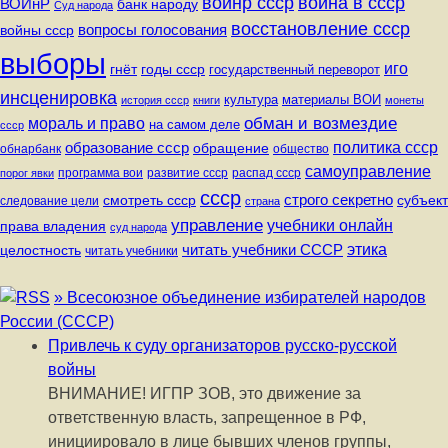
воинр ссср
война в ссср
ВОИнР
банк народу
Суд народа
восстановление ссср
вопросы голосования
войны ссср
выборы
иго
годы ссср
гнёт
государственный переворот
инсценировка
культура
материалы ВОИ
история ссср
книги
монеты
мораль и право
обман и возмездие
на самом деле
ссср
образование ссср
политика ссср
обращение
обнарбанк
общество
самоуправление
программа вои
развитие ссср
распад ссср
порог явки
ссср
строго секретно
субъект
смотреть ссср
следование цели
страна
управление
учебники онлайн
права владения
суд народа
читать учебники СССР
этика
целостность
читать учебники
» Всесоюзное объединение избирателей народов
России (СССР)
Привлечь к суду организаторов русско-русской
войны
ВНИМАНИЕ! ИГПР ЗОВ, это движение за
ответственную власть, запрещенное в РФ,
инициировало в лице бывших членов группы,