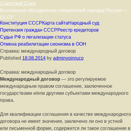
Советский Союз
Всесоюзное объединение избирателей народов России —
СССР
Skip to content
Конституция СССР
Карта сайта
Народный суд
Претензия граждан СССР
Реестр кредиторов
Судье РФ о легализации статуса
Отмена реабилитации сионизма в ООН
Справка: международный договор
Published
18.08.2014
by
adminvoinruco
Справка: международный договор
Международный договор
— это регулируемое
международным правом соглашение, заключенное
государствами и/или другими субъектами международного
права.
Для квалификации соглашения в качестве международного
договора не имеет значения, заключено ли оно в устной
или письменной форме, содержится ли такое соглашение в